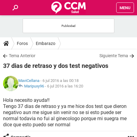
MENU
INICIO
FOROS
Foros
Embarazo
SALUD
Tema Anterior
Siguiente Tema
37 dias de retraso y dos test negativos
FAMILIA
MaviCellana
- 6 jul 2016 a las 00:18
NUTRICIÓN
Maripuxy96
-
6 jul 2016 a las 16:20
Hola necesito ayuda!!
BIENESTAR
Tengo 37 dias de retraso y ya me hice dos test que dieron
negativo aun me sigue sin venir no se si esto puede ser
SEXUALIDAD
normal todavia no fui al ginecologo porque mi suegra me
dice que esto puedo ser normal
GLOSARIO