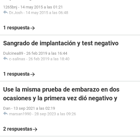
1265bnj
-
14 may 2015 a las 01:21
Dr.Josh
-
14 may 2015 a las 06:48
1 respuesta
Sangrado de implantación y test negativo
Dulcinea89
-
26 feb 2019 a las 16:44
c-salinas
-
26 feb 2019 a las 18:40
1 respuesta
Use la misma prueba de embarazo en dos
ocasiones y la primera vez dió negativo y
Dan
-
13 sep 2021 a las 02:19
marsan1990
-
28 sep 2023 a las 09:26
2 respuestas