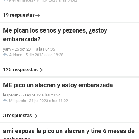
Melfernandez
-
14 nov 2023 a las 04:42
19 respuestas
Me pican los senos y pezones, ¿estoy
embarazada?
yami
-
26 oct 2011 a las 04:05
Adriana
-
5 dic 2018 a las 18:38
125 respuestas
ME pico un alacran y estoy embarazada
lesperan
-
6 sep 2012 a las 21:34
Miligarcia
-
31 jul 2023 a las 11:02
3 respuestas
ami esposa la pico un alacran y tine 6 meses de