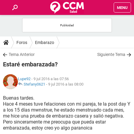
MENU
INICIO
FOROS
Foros
Embarazo
SALUD
Tema Anterior
Siguiente Tema
Estaré embarazada?
FAMILIA
Lupe92
- 9 jul 2016 a las 07:56
NUTRICIÓN
Stefany0621
-
9 jul 2016 a las 08:00
Buenas tardes.
BIENESTAR
Hace 4 meses tuve felaciones con mi pareja, te la post day Y
a los 15 días mwnstrue, he estado menstruado cada mes,
SEXUALIDAD
me hice una prueba de embarazo casera y salió negativa.
Pero sinceramente me preocupa que pueda estar
embarazada, estoy creo yo algo paranoica
GLOSARIO