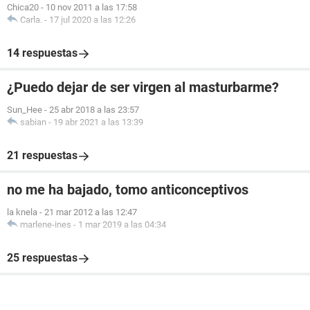
Chica20
-
10 nov 2011 a las 17:58
Carla.
-
17 jul 2020 a las 12:26
14 respuestas
¿Puedo dejar de ser virgen al masturbarme?
Sun_Hee
-
25 abr 2018 a las 23:57
sabian
-
19 abr 2021 a las 13:39
21 respuestas
no me ha bajado, tomo anticonceptivos
la knela
-
21 mar 2012 a las 12:47
marlene-ines
-
1 mar 2019 a las 04:34
25 respuestas