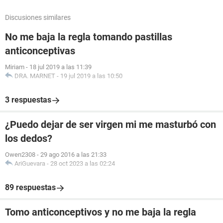
Discusiones similares
No me baja la regla tomando pastillas
anticonceptivas
Miriam
-
18 jul 2019 a las 11:39
DRA. MARNET
-
19 jul 2019 a las 10:50
3 respuestas
¿Puedo dejar de ser virgen mi me masturbó con
los dedos?
Owen2308
-
29 ago 2016 a las 21:33
AriGuevara
-
28 oct 2023 a las 02:24
89 respuestas
Tomo anticonceptivos y no me baja la regla