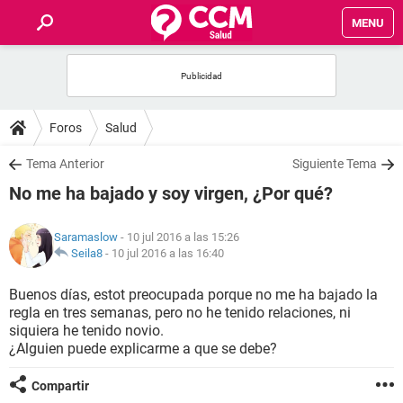
MENU
INICIO
FOROS
Foros
Salud
SALUD
Tema Anterior
Siguiente Tema
No me ha bajado y soy virgen, ¿Por qué?
FAMILIA
Saramaslow
- 10 jul 2016 a las 15:26
NUTRICIÓN
Seila8
-
10 jul 2016 a las 16:40
Buenos días, estot preocupada porque no me ha bajado la
BIENESTAR
regla en tres semanas, pero no he tenido relaciones, ni
siquiera he tenido novio.
SEXUALIDAD
¿Alguien puede explicarme a que se debe?
Compartir
GLOSARIO