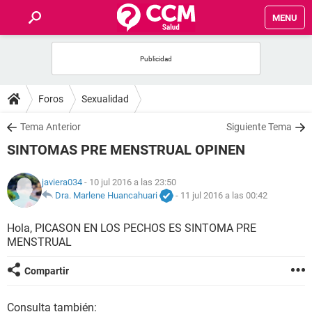
MENU
INICIO
FOROS
Foros
Sexualidad
SALUD
Tema Anterior
Siguiente Tema
SINTOMAS PRE MENSTRUAL OPINEN
FAMILIA
javiera034
- 10 jul 2016 a las 23:50
NUTRICIÓN
Dra. Marlene Huancahuari
-
11 jul 2016 a las 00:42
Hola, PICASON EN LOS PECHOS ES SINTOMA PRE
BIENESTAR
MENSTRUAL
SEXUALIDAD
Compartir
GLOSARIO
Consulta también: