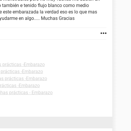
 también e tenido flujo blanco como medio
que este embarazada la verdad eso es lo que mas
ayudarme en algo..... Muchas Gracias
s prácticas -Embarazo
 prácticas -Embarazo
as prácticas -Embarazo
prácticas -Embarazo
chas prácticas - Embarazo