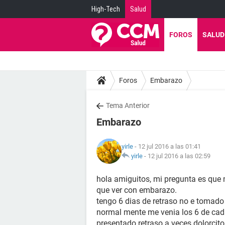
High-Tech
Salud
FOROS
SALUD
Foros
Embarazo
Tema Anterior
Embarazo
yirle
- 12 jul 2016 a las 01:41
yirle
-
12 jul 2016 a las 02:59
hola amiguitos, mi pregunta es que 
que ver con embarazo.
tengo 6 dias de retraso no e tomado
normal mente me venia los 6 de cada
presentado retraso a veces dolorcit