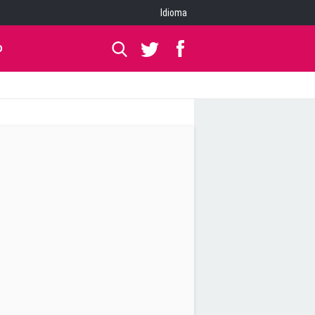
Idioma
O