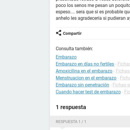
poco los senos me pesan un poquito
espeso.... sera que si es probable 
anhelo les agradecería si pudieran 
Compartir
Consulta también:
Embarazo
Embarazo en días no fertiles
-
Ficha
Amoxicilina en el embarazo
-
Fichas
Menstruacion en el embarazo
-
Fich
Embarazo sin penetración
-
Fichas 
Cuando hacer test de embarazo
-
Fi
1 respuesta
RESPUESTA 1 / 1