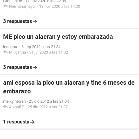
Gracieblue
-
17 nov 2020 a las 22:39
Hermanamayor
-
18 nov 2020 a las 14:20
3 respuestas
ME pico un alacran y estoy embarazada
lesperan
-
6 sep 2012 a las 21:34
Miligarcia
-
31 jul 2023 a las 11:02
3 respuestas
ami esposa la pico un alacran y tine 6 meses de
embarazo
melky moran
-
25 dic 2012 a las 21:04
Abigail P.
-
25 dic 2012 a las 21:37
1 respuesta