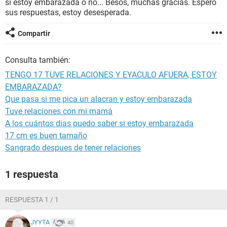
si estoy embarazada o no... Besos, muchas gracias. Espero
sus respuestas, estoy desesperada.
Compartir
Consulta también:
TENGO 17 TUVE RELACIONES Y EYACULO AFUERA, ESTOY
EMBARAZADA?
Que pasa si me pica un alacran y estoy embarazada
Tuve relaciones con mi mamá
A los cuántos dias puedo saber si estoy embarazada
17 cm es buen tamaño
Sangrado despues de tener relaciones
1 respuesta
RESPUESTA 1 / 1
JYYTA
40