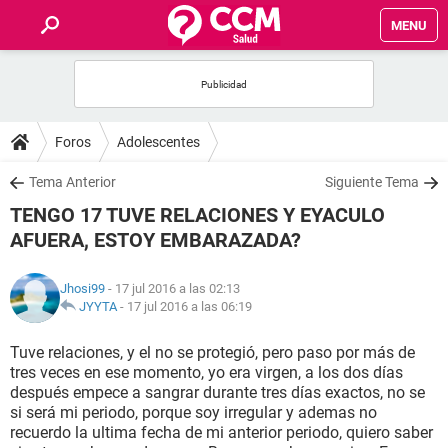
MENU
INICIO
FOROS
Foros
Adolescentes
SALUD
Tema Anterior
Siguiente Tema
TENGO 17 TUVE RELACIONES Y EYACULO
FAMILIA
AFUERA, ESTOY EMBARAZADA?
NUTRICIÓN
Jhosi99
- 17 jul 2016 a las 02:13
JYYTA
-
17 jul 2016 a las 06:19
BIENESTAR
Tuve relaciones, y el no se protegió, pero paso por más de
tres veces en ese momento, yo era virgen, a los dos días
SEXUALIDAD
después empece a sangrar durante tres días exactos, no se
si será mi periodo, porque soy irregular y ademas no
recuerdo la ultima fecha de mi anterior periodo, quiero saber
GLOSARIO