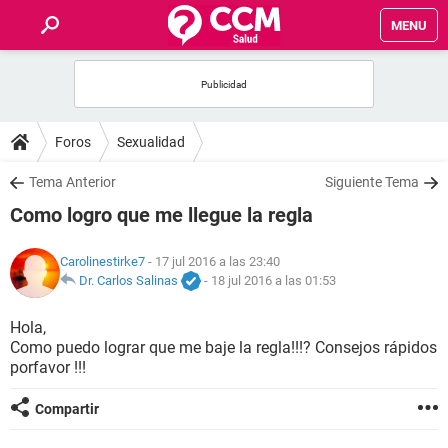
MENU
INICIO
FOROS
Foros
Sexualidad
SALUD
Tema Anterior
Siguiente Tema
Como logro que me llegue la regla
FAMILIA
Carolinestirke7
- 17 jul 2016 a las 23:40
NUTRICIÓN
Dr. Carlos Salinas
-
18 jul 2016 a las 01:53
Hola,
BIENESTAR
Como puedo lograr que me baje la regla!!!? Consejos rápidos
porfavor !!!
SEXUALIDAD
Compartir
GLOSARIO