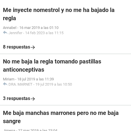
Me inyecte nomestrol y no me ha bajado la
regla
Annabel
-
16 mar 2019 a las 01:10
Jennifer
-
14 feb 2023 a las 11:15
8 respuestas
No me baja la regla tomando pastillas
anticonceptivas
Miriam
-
18 jul 2019 a las 11:39
DRA. MARNET
-
19 jul 2019 a las 10:50
3 respuestas
Me baja manchas marrones pero no me baja
sangre
Jimena
-
27 mar 2019 a las 23:04