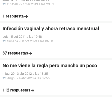
Dr.Josh
-
27 mar 2019 a las 23:51
1 respuesta
Infección vaginal y ahora retraso menstrual
Lois
-
5 oct 2011 a las 19:48
Susana
-
30 oct 2023 a las 06:50
37 respuestas
No me viene la regla pero mancho un poco
miau_29
-
3 abr 2012 a las 18:35
Angnu
-
4 abr 2020 a las 07:55
112 respuestas