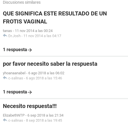
Discusiones similares
QUE SIGNIFICA ESTE RESULTADO DE UN
FROTIS VAGINAL
tanas
-
11 nov 2014 a las 00:24
Dr.Josh
-
11 nov 2014 a las 04:17
1 respuesta
por favor necesito saber la respuesta
yhoanaanabel
-
6 ago 2018 a las 06:02
c-salinas
-
6 ago 2018 a las 15:46
1 respuesta
Necesito respuesta!!!
ElizabethNTP
-
6 sep 2018 a las 21:34
c-salinas
-
8 sep 2018 a las 19:45