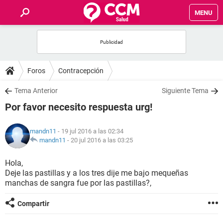
MENU
INICIO
FOROS
Foros
Contracepción
SALUD
Tema Anterior
Siguiente Tema
Por favor necesito respuesta urg!
FAMILIA
mandn11
- 19 jul 2016 a las 02:34
NUTRICIÓN
mandn11
-
20 jul 2016 a las 03:25
Hola,
BIENESTAR
Deje las pastillas y a los tres dije me bajo mequeñas
manchas de sangra fue por las pastillas?,
SEXUALIDAD
Compartir
GLOSARIO