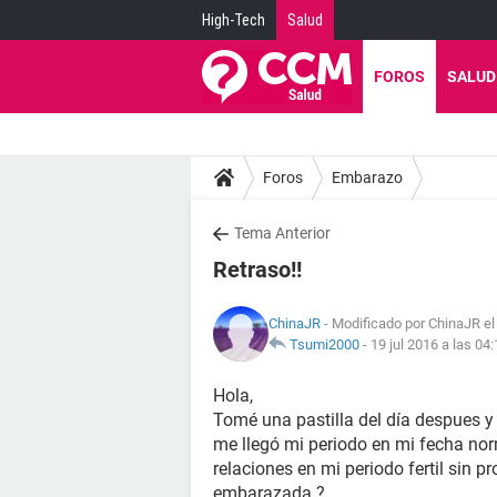
High-Tech
Salud
FOROS
SALUD
Foros
Embarazo
Tema Anterior
Retraso!!
ChinaJR
- Modificado por ChinaJR el
Tsumi2000
-
19 jul 2016 a las 04
Hola,
Tomé una pastilla del día despues y
me llegó mi periodo en mi fecha nor
relaciones en mi periodo fertil sin pr
embarazada ?