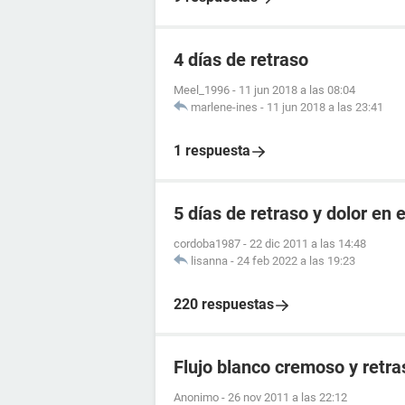
4 días de retraso
Meel_1996
-
11 jun 2018 a las 08:04
marlene-ines
-
11 jun 2018 a las 23:41
1 respuesta
5 días de retraso y dolor en e
cordoba1987
-
22 dic 2011 a las 14:48
lisanna
-
24 feb 2022 a las 19:23
220 respuestas
Flujo blanco cremoso y retr
Anonimo
-
26 nov 2011 a las 22:12