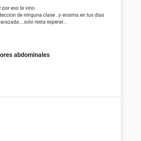
z por eso te vino
oteccion de ninguna clase ..y ensima en tus dias
razada....solo resta esperar...
olores abdominales