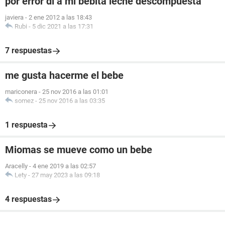
por error di a mi bebita leche descompuesta
javiera
-
2 ene 2012 a las 18:43
Rubi
-
5 dic 2021 a las 17:31
7 respuestas
me gusta hacerme el bebe
mariconera
-
25 nov 2016 a las 01:01
somez
-
25 nov 2016 a las 03:35
1 respuesta
Miomas se mueve como un bebe
Aracelly
-
4 ene 2019 a las 02:57
Lety
-
27 may 2023 a las 09:18
4 respuestas