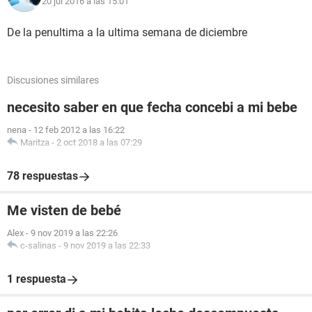
20 jul 2016 a las 15:01
De la penultima a la ultima semana de diciembre
Discusiones similares
necesito saber en que fecha concebi a mi bebe
nena
-
12 feb 2012 a las 16:22
Maritza
-
2 oct 2018 a las 07:29
78 respuestas
Me visten de bebé
Alex
-
9 nov 2019 a las 22:26
c-salinas
-
9 nov 2019 a las 22:33
1 respuesta