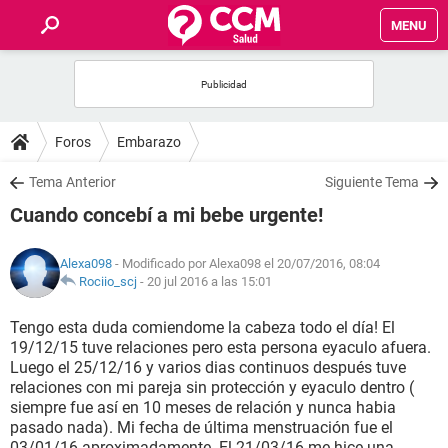
MENU
INICIO
FOROS
Foros
Embarazo
SALUD
Tema Anterior
Siguiente Tema
Cuando concebí a mi bebe urgente!
FAMILIA
Alexa098
- Modificado por Alexa098 el 20/07/2016, 08:04
NUTRICIÓN
Rociio_scj
-
20 jul 2016 a las 15:01
Tengo esta duda comiendome la cabeza todo el día! El
BIENESTAR
19/12/15 tuve relaciones pero esta persona eyaculo afuera.
Luego el 25/12/16 y varios dias continuos después tuve
SEXUALIDAD
relaciones con mi pareja sin protección y eyaculo dentro (
siempre fue así en 10 meses de relación y nunca habia
pasado nada). Mi fecha de última menstruación fue el
GLOSARIO
03/01/16 aproximadamente. El 21/03/16 me hice una