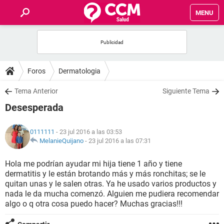
MENU
INICIO
FOROS
Foros
Dermatologia
SALUD
Tema Anterior
Siguiente Tema
Desesperada
FAMILIA
0111111
- 23 jul 2016 a las 03:53
NUTRICIÓN
MelanieQuijano
-
23 jul 2016 a las 07:31
Hola me podrían ayudar mi hija tiene 1 año y tiene
BIENESTAR
dermatitis y le están brotando más y más ronchitas; se le
quitan unas y le salen otras. Ya he usado varios productos y
SEXUALIDAD
nada le da mucha comenzó. Alguien me pudiera recomendar
algo o q otra cosa puedo hacer? Muchas gracias!!!
GLOSARIO