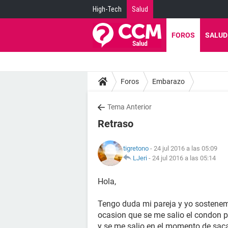
High-Tech
Salud
FOROS
SALUD
Foros
Embarazo
Tema Anterior
Retraso
tigretono
- 24 jul 2016 a las 05:09
LJeri
-
24 jul 2016 a las 05:14
Hola,
Tengo duda mi pareja y yo sostene
ocasion que se me salio el condon p
y se me salio en el momento de saca