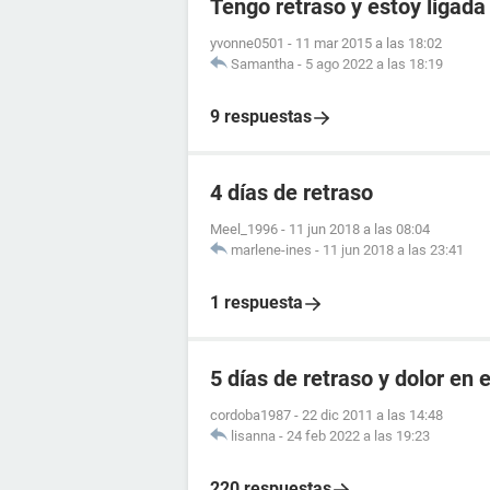
Tengo retraso y estoy ligada
yvonne0501
-
11 mar 2015 a las 18:02
Samantha
-
5 ago 2022 a las 18:19
9 respuestas
4 días de retraso
Meel_1996
-
11 jun 2018 a las 08:04
marlene-ines
-
11 jun 2018 a las 23:41
1 respuesta
5 días de retraso y dolor en e
cordoba1987
-
22 dic 2011 a las 14:48
lisanna
-
24 feb 2022 a las 19:23
220 respuestas