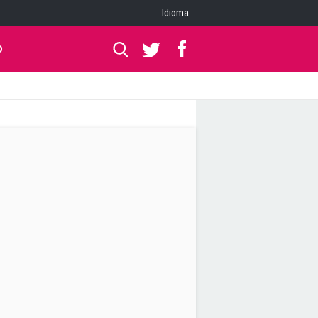
Idioma
O