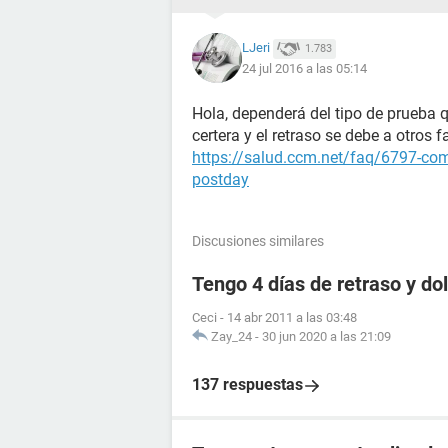
LJeri
1.783
24 jul 2016 a las 05:14
Hola, dependerá del tipo de prueba q
certera y el retraso se debe a otros 
https://salud.ccm.net/faq/6797-como
postday
Discusiones similares
Tengo 4 días de retraso y d
Ceci
-
14 abr 2011 a las 03:48
Zay_24
-
30 jun 2020 a las 21:09
137 respuestas