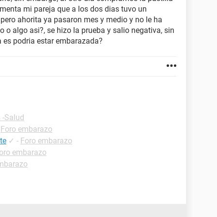
omenta mi pareja que a los dos dias tuvo un
, pero ahorita ya pasaron mes y medio y no le ha
o o algo asi?, se hizo la prueba y salio negativa, sin
a es podria estar embarazada?
 -Salud
-
Foro embarazo
te
✓
-
Foro embarazo
oro embarazo
mbarazo