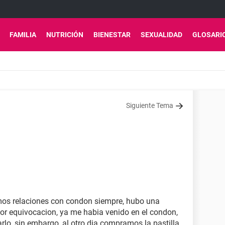
FAMILIA
NUTRICIÓN
BIENESTAR
SEXUALIDAD
GLOSARI
Siguiente Tema
mos relaciones con condon siempre, hubo una
or equivocacion, ya me habia venido en el condon,
rlo, sin embargo, al otro dia compramos la pastilla