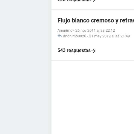
Flujo blanco cremoso y retr
Anonimo
-
26 nov 2011 a las 22:12
anonimo0026
-
31 may 2019 a las 21:49
543 respuestas