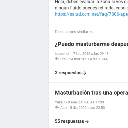
Hola, debes evaluar la zona si ves 
ningún fluido puedes retirarla, caso 
https://salud.ccm.net/faq/7806-ape
Discusiones similares
¿Puedo masturbarme después
isabel_ch
-
7 feb 2016 a las 09:43
LYS
-
24 mar 2021 a las 10:44
3 respuestas
Masturbación tras una oper
Yerai7
-
9 ene 2015 a las 17:33
Alex
-
5 dic 2022 a las 22:53
55 respuestas