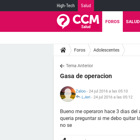
High-Tech
Salud
FOROS
SALUD
Foros
Adolescentes
Tema Anterior
Gasa de operacion
Zaloo
- 24 jul 2016 a las 05:10
LJeri
-
24 jul 2016 a las 05:12
Bueno me operaron hace 3 dias del a
queria preguntar si me debo quitar l
no se