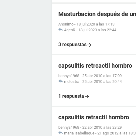
Masturbacion después de un
Anonimo
-
18 jul 2020 a las 17:13
ArjenR
-
18 jul 2020 a las 22:44
3 respuestas
capsulitis retrcactil hombro
bennys1968
-
25 abr 2010 a las 17:09
mdiestra
-
25 abr 2010 a las 20:44
1 respuesta
capsulitis retractil hombro
bennys1968
-
22 abr 2010 a las 23:29
maria isabelluque
-
21 ago 2012 a las 18: