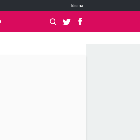
Idioma
O