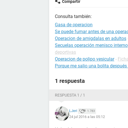
Compartir
Consulta también:
Gasa de operacion
Se puede fumar antes de una opera
Operacion de amigdalas en adultos
Secuelas operación menisco interno
deportivas
Operacion de polipo vesicular
-
Ficha
Porque me salio una bolita después 
1 respuesta
RESPUESTA 1 / 1
LJeri
1.783
24 jul 2016 a las 05:12