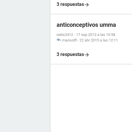
3 respuestas
anticonceptivos umma
natis2412
-
17 sep 2013 a las 10:58
marisolfl
-
22 abr 2015 a las 12:11
3 respuestas