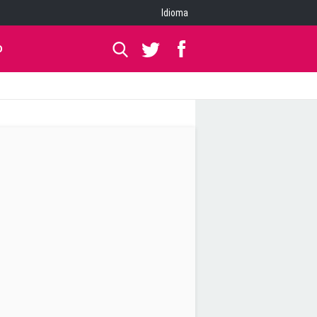
Idioma
O