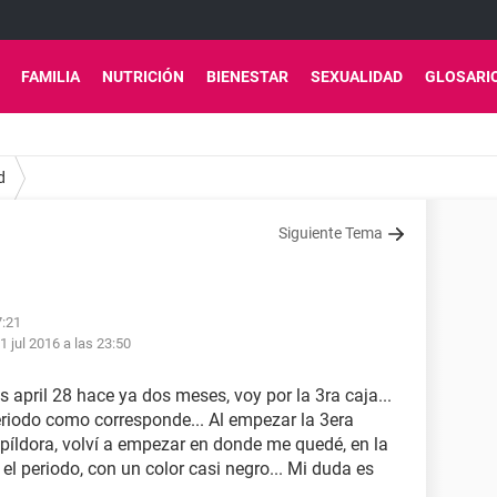
FAMILIA
NUTRICIÓN
BIENESTAR
SEXUALIDAD
GLOSARI
d
Siguiente Tema
7:21
1 jul 2016 a las 23:50
s april 28 hace ya dos meses, voy por la 3ra caja...
 periodo como corresponde... Al empezar la 3era
 píldora, volví a empezar en donde me quedé, en la
el periodo, con un color casi negro... Mi duda es