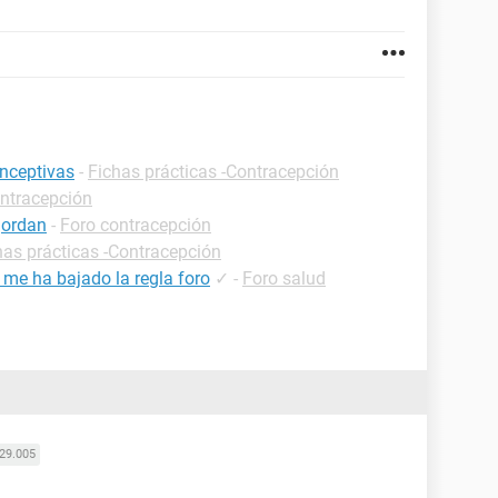
onceptivas
-
Fichas prácticas -Contracepción
ntracepción
gordan
-
Foro contracepción
has prácticas -Contracepción
 me ha bajado la regla foro
✓
-
Foro salud
29.005