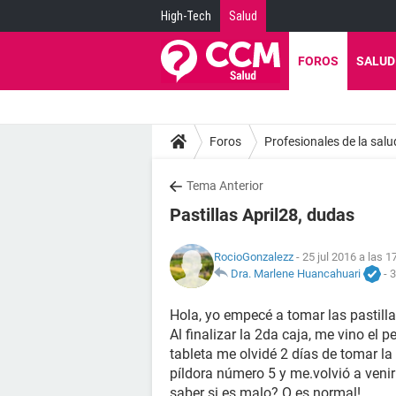
High-Tech
Salud
FOROS
SALUD
Foros
Profesionales de la salu
Tema Anterior
Pastillas April28, dudas
RocioGonzalezz
- 25 jul 2016 a las 1
Dra. Marlene Huancahuari
-
3
Hola, yo empecé a tomar las pastilla
Al finalizar la 2da caja, me vino el
tableta me olvidé 2 días de tomar la
píldora número 5 y me.volvió a venir 
saber si es malo? O es normal!