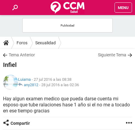
MENU
INICIO
FOROS
Foros
Sexualidad
SALUD
Tema Anterior
Siguiente Tema
Infiel
FAMILIA
Luiama
- 27 jul 2016 a las 08:38
NUTRICIÓN
any2812
-
28 jul 2016 a las 02:36
Hay algun examen medico que pueda darse cuenta mi
BIENESTAR
esposo que tube ralaciones hase 1 año si el no me a tocado
en ese tiempo gracias
SEXUALIDAD
Compartir
GLOSARIO