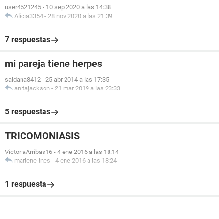
user4521245
-
10 sep 2020 a las 14:38
Alicia3354
-
28 nov 2020 a las 21:39
7 respuestas
mi pareja tiene herpes
saldana8412
-
25 abr 2014 a las 17:35
anitajackson
-
21 mar 2019 a las 23:33
5 respuestas
TRICOMONIASIS
VictoriaArribas16
-
4 ene 2016 a las 18:14
marlene-ines
-
4 ene 2016 a las 18:24
1 respuesta