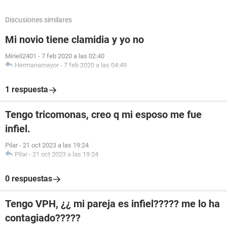
Discusiones similares
Mi novio tiene clamidia y yo no
Mirieli2401
-
7 feb 2020 a las 02:40
Hermanamayor
-
7 feb 2020 a las 04:49
1 respuesta
Tengo tricomonas, creo q mi esposo me fue
infiel.
Pilar
-
21 oct 2023 a las 19:24
Pilar
-
21 oct 2023 a las 19:24
0 respuestas
Tengo VPH, ¿¿ mi pareja es infiel????? me lo ha
contagiado?????