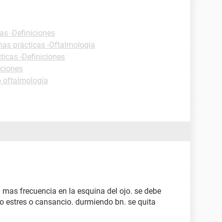
as -Definiciones
has prácticas -Oftalmología
ticas -Definiciones
iciones
 oftalmología
mas frecuencia en la esquina del ojo. se debe
o estres o cansancio. durmiendo bn. se quita