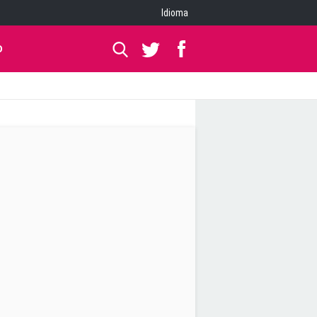
Idioma
O