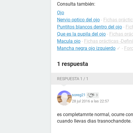
Consulta también:
Ojo
Nervio optico del ojo
-
Fichas práctic
Puntitos blancos dentro del ojo
-
Fic
Que es la pupila del ojo
-
Fichas prác
Macula ojo
-
Fichas prácticas -Defin
Mancha negra ojo izquierdo
✓
-
Foro
1 respuesta
RESPUESTA 1 / 1
soreg21
3
28 jul 2016 a las 22:57
es completamnte normal, ocurre con 
cuando llevas dias trasnochandote. 