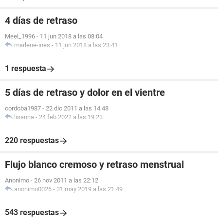
4 días de retraso
Meel_1996
-
11 jun 2018 a las 08:04
marlene-ines
-
11 jun 2018 a las 23:41
1 respuesta
5 días de retraso y dolor en el vientre
cordoba1987
-
22 dic 2011 a las 14:48
lisanna
-
24 feb 2022 a las 19:23
220 respuestas
Flujo blanco cremoso y retraso menstrual
Anonimo
-
26 nov 2011 a las 22:12
anonimo0026
-
31 may 2019 a las 21:49
543 respuestas