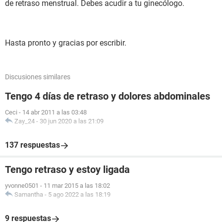
de retraso menstrual. Debes acudir a tu ginecólogo.
Hasta pronto y gracias por escribir.
Discusiones similares
Tengo 4 días de retraso y dolores abdominales
Ceci
-
14 abr 2011 a las 03:48
Zay_24
-
30 jun 2020 a las 21:09
137 respuestas
Tengo retraso y estoy ligada
yvonne0501
-
11 mar 2015 a las 18:02
Samantha
-
5 ago 2022 a las 18:19
9 respuestas