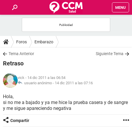
MENU
INICIO
FOROS
Foros
Embarazo
SALUD
Tema Anterior
Siguiente Tema
Retraso
FAMILIA
vick
- 14 dic 2011 a las 06:54
NUTRICIÓN
usuario anónimo -
14 dic 2011 a las 07:16
Hola,
BIENESTAR
si no me a bajado y ya me hice la prueba casera y de sangre
y me sigue apareciendo negativa
SEXUALIDAD
Compartir
GLOSARIO