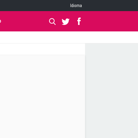
Idioma
O