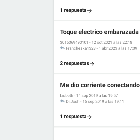
1 respuesta
Toque electrico embarazada
3015069490101
-
12 oct 2021 a las 22:18
Francheska1323
-
1 abr 2023 a las 17:39
2 respuestas
Me dio corriente conectando
Lisbeth
-
14 sep 2019 a las 19:57
Dr.Josh
-
15 sep 2019 a las 19:11
1 respuesta