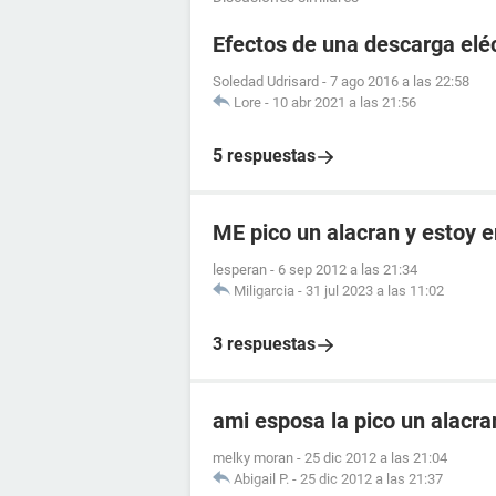
Efectos de una descarga elé
Soledad Udrisard
-
7 ago 2016 a las 22:58
Lore
-
10 abr 2021 a las 21:56
5 respuestas
ME pico un alacran y estoy
lesperan
-
6 sep 2012 a las 21:34
Miligarcia
-
31 jul 2023 a las 11:02
3 respuestas
ami esposa la pico un alacr
melky moran
-
25 dic 2012 a las 21:04
Abigail P.
-
25 dic 2012 a las 21:37