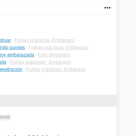
truar
-
Fichas prácticas -Embarazo
ndo quistes
-
Fichas prácticas -Embarazo
estoy embarazada
-
Foro embarazo
ada
-
Fichas prácticas - Embarazo
enetración
-
Fichas prácticas -Embarazo
29.005