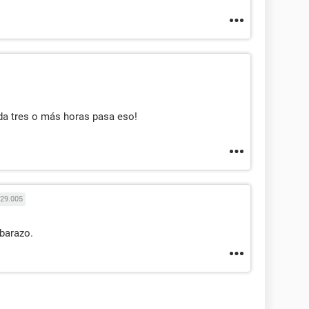
da tres o más horas pasa eso!
29.005
mbarazo.