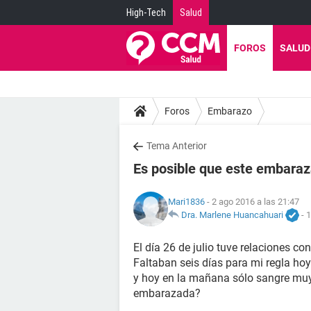
High-Tech
Salud
FOROS
SALUD
Foros
Embarazo
Tema Anterior
Es posible que este embara
Mari1836
- 2 ago 2016 a las 21:47
Dra. Marlene Huancahuari
-
1
El día 26 de julio tuve relaciones c
Faltaban seis días para mi regla ho
y hoy en la mañana sólo sangre muy 
embarazada?