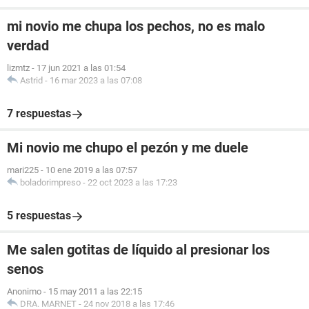
mi novio me chupa los pechos, no es malo
verdad
lizmtz
-
17 jun 2021 a las 01:54
Astrid
-
16 mar 2023 a las 07:08
7 respuestas
Mi novio me chupo el pezón y me duele
mari225
-
10 ene 2019 a las 07:57
boladorimpreso
-
22 oct 2023 a las 17:23
5 respuestas
Me salen gotitas de líquido al presionar los
senos
Anonimo
-
15 may 2011 a las 22:15
DRA. MARNET
-
24 nov 2018 a las 17:46