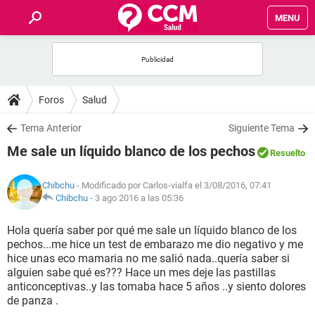
MENU
INICIO
FOROS
Foros
Salud
SALUD
Tema Anterior
Siguiente Tema
Me sale un líquido blanco de los pechos
Resuelto
FAMILIA
Chibchu
- Modificado por Carlos-vialfa el 3/08/2016, 07:41
NUTRICIÓN
Chibchu
-
3 ago 2016 a las 05:36
Hola quería saber por qué me sale un líquido blanco de los
BIENESTAR
pechos...me hice un test de embarazo me dio negativo y me
hice unas eco mamaria no me salió nada..quería saber si
SEXUALIDAD
alguien sabe qué es??? Hace un mes deje las pastillas
anticonceptivas..y las tomaba hace 5 años ..y siento dolores
de panza .
GLOSARIO