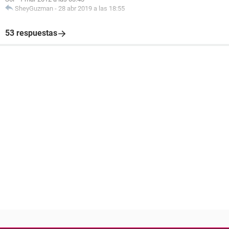
SheyGuzman
-
28 abr 2019 a las 18:55
53 respuestas