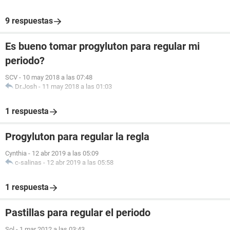
9 respuestas
Es bueno tomar progyluton para regular mi
periodo?
SCV
-
10 may 2018 a las 07:48
Dr.Josh
-
11 may 2018 a las 01:03
1 respuesta
Progyluton para regular la regla
Cynthia
-
12 abr 2019 a las 05:09
c-salinas
-
12 abr 2019 a las 05:58
1 respuesta
Pastillas para regular el periodo
Sol
-
1 mar 2012 a las 03:43