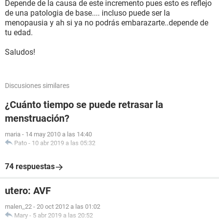
Depende de la causa de este incremento pues esto es reflejo
de una patologia de base.... incluso puede ser la
menopausia y ah si ya no podrás embarazarte..depende de
tu edad.
Saludos!
Discusiones similares
¿Cuánto tiempo se puede retrasar la
menstruación?
maria
-
14 may 2010 a las 14:40
Pato
-
10 abr 2019 a las 05:32
74 respuestas
utero: AVF
malen_22
-
20 oct 2012 a las 01:02
Mary
-
5 abr 2019 a las 20:52