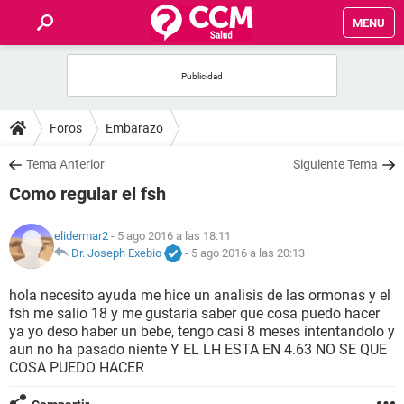
MENU
INICIO
FOROS
Foros
Embarazo
SALUD
Tema Anterior
Siguiente Tema
Como regular el fsh
FAMILIA
elidermar2
- 5 ago 2016 a las 18:11
NUTRICIÓN
Dr. Joseph Exebio
-
5 ago 2016 a las 20:13
hola necesito ayuda me hice un analisis de las ormonas y el
BIENESTAR
fsh me salio 18 y me gustaria saber que cosa puedo hacer
ya yo deso haber un bebe, tengo casi 8 meses intentandolo y
SEXUALIDAD
aun no ha pasado niente Y EL LH ESTA EN 4.63 NO SE QUE
COSA PUEDO HACER
GLOSARIO