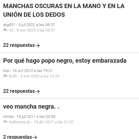
MANCHAS OSCURAS EN LA MANO Y EN LA
UNIÓN DE LOS DEDOS
argd31
-
9 jul 2022 a las 08:37
Itz
-
9 nov 2023 a las 05:31
22 respuestas
Por qué hago popo negro, estoy embarazada
isai
-
16 oct 2012 a las 19:21
Ruth
-
3 ene 2022 a las 13:23
22 respuestas
veo mancha negra. .
silvita
-
10 jul 2011 a las 02:08
KatherineJK
-
15 dic 2017 a las 21:57
2 respuestas