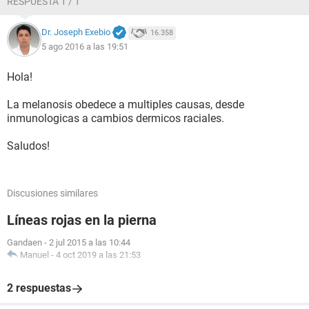
RESPUESTA 1 / 1
Desde ese instante él ha estado conmigo en este proceso, ya
llevamos 3 años de relación, les admito que fue muy difícil
Dr. Joseph Exebio
16.358
estar con él por primera vez tenía pena de mi misma, pero el
5 ago 2016 a las 19:51
me ha motivado y es la única persona con la que no me
siento mal estando en paños menores. Si alguien puede
ayudarme en algo, les agradecería muchísimo. Gracias por
Hola!
la atención prestada.
La melanosis obedece a multiples causas, desde
inmunologicas a cambios dermicos raciales.
Saludos!
Discusiones similares
Líneas rojas en la pierna
Gandaen
-
2 jul 2015 a las 10:44
Manuel
-
4 oct 2019 a las 21:53
2 respuestas