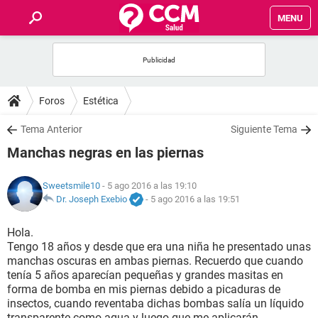
MENU
INICIO
FOROS
Foros
Estética
SALUD
Tema Anterior
Siguiente Tema
Manchas negras en las piernas
FAMILIA
Sweetsmile10
- 5 ago 2016 a las 19:10
NUTRICIÓN
Dr. Joseph Exebio
-
5 ago 2016 a las 19:51
Hola.
BIENESTAR
Tengo 18 años y desde que era una niña he presentado unas
manchas oscuras en ambas piernas. Recuerdo que cuando
SEXUALIDAD
tenía 5 años aparecían pequeñas y grandes masitas en
forma de bomba en mis piernas debido a picaduras de
insectos, cuando reventaba dichas bombas salía un líquido
GLOSARIO
transparente como agua y luego que me aplicarán