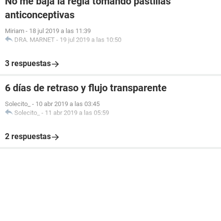
No me baja la regla tomando pastillas
anticonceptivas
Miriam
-
18 jul 2019 a las 11:39
DRA. MARNET
-
19 jul 2019 a las 10:50
3 respuestas
6 días de retraso y flujo transparente
Solecito_
-
10 abr 2019 a las 03:45
Solecito_
-
11 abr 2019 a las 05:59
2 respuestas