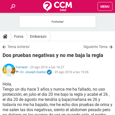
MENU
INICIO
FOROS
Foros
Embarazo
SALUD
Tema Anterior
Siguiente Tema
Dos pruebas negativas y no me baja la regla
FAMILIA
Yumara!
- 25 ago 2016 a las 16:27
NUTRICIÓN
Dr. Joseph Exebio
-
25 ago 2016 a las 19:06
Hola,
BIENESTAR
Tengo un diu hace 3 años y nunca me ha fallado, no uso
protección, en julio el día 20 me bajo la regla y acabé el 26 ,
SEXUALIDAD
el día 20 de agosto me tendría q bajar,mañana es 26 y
todavía no me ha bajado, me he echo dos pruebas de orina y
me salen las dos negativas, siento el abdomen pesado pero
GLOSARIO
no dolores en los ovarios de vez en cuando solo, el pecho