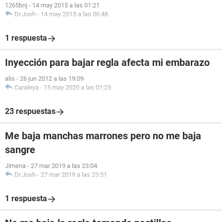
1265bnj
-
14 may 2015 a las 01:21
Dr.Josh
-
14 may 2015 a las 06:48
1 respuesta
Inyección para bajar regla afecta mi embarazo
alis
-
26 jun 2012 a las 19:09
Caraleya
-
15 may 2020 a las 01:23
23 respuestas
Me baja manchas marrones pero no me baja
sangre
Jimena
-
27 mar 2019 a las 23:04
Dr.Josh
-
27 mar 2019 a las 23:51
1 respuesta