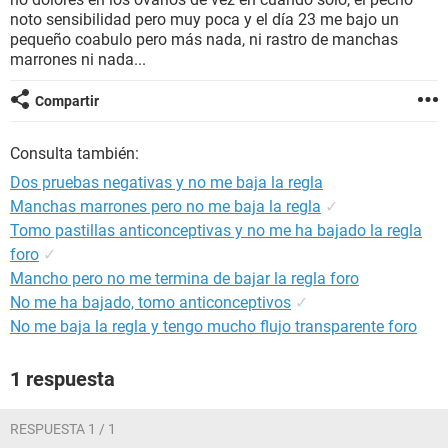
noto sensibilidad pero muy poca y el día 23 me bajo un
pequeño coabulo pero más nada, ni rastro de manchas
marrones ni nada...
Compartir
Consulta también:
Dos pruebas negativas y no me baja la regla
Manchas marrones pero no me baja la regla
✓
Tomo pastillas anticonceptivas y no me ha bajado la regla
foro
✓
Mancho pero no me termina de bajar la regla foro
No me ha bajado, tomo anticonceptivos
✓
No me baja la regla y tengo mucho flujo transparente foro
1 respuesta
RESPUESTA 1 / 1