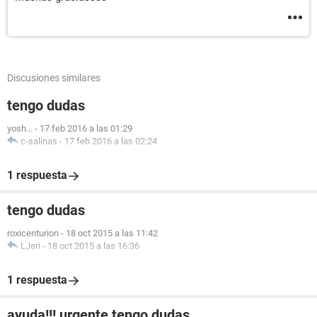
Discusiones similares
tengo dudas
yosh...
-
17 feb 2016 a las 01:29
c-salinas
-
17 feb 2016 a las 02:24
1 respuesta
tengo dudas
roxicenturion
-
18 oct 2015 a las 11:42
LJeri
-
18 oct 2015 a las 16:36
1 respuesta
ayuda!!! urgente tengo dudas