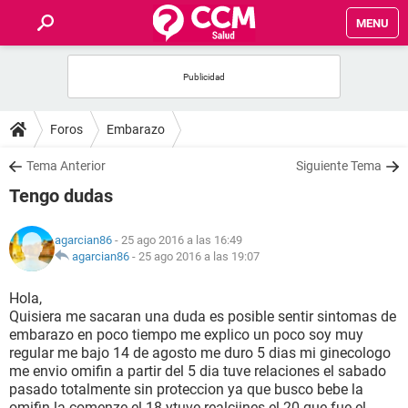
MENU
INICIO
FOROS
Foros
Embarazo
SALUD
Tema Anterior
Siguiente Tema
Tengo dudas
FAMILIA
agarcian86
- 25 ago 2016 a las 16:49
NUTRICIÓN
agarcian86
-
25 ago 2016 a las 19:07
Hola,
BIENESTAR
Quisiera me sacaran una duda es posible sentir sintomas de
embarazo en poco tiempo me explico un poco soy muy
SEXUALIDAD
regular me bajo 14 de agosto me duro 5 dias mi ginecologo
me envio omifin a partir del 5 dia tuve relaciones el sabado
pasado totalmente sin proteccion ya que busco bebe la
GLOSARIO
omifin la comenze el 18 ytuve realciines el 20 que fue el