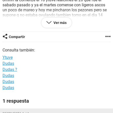
sabado pasado y ya el martes comense con ligeros ascos
un poco de mareo y hoy me pincharon los pezones pero se
supone q no estaba ovulando tambien tomo en el dia 14
progesterona q posibilidades hay de embarazo si se supone
Ver más
q hasta el dia 14 del periodo ovulo si me sentido un poco
humeda el dia fertil mio es del 22 al 28 estoy en periodo
fertil en este momento y tuve relaciones dos dias antes ojala
Compartir
me pueda entender y ayudarme
Consulta también:
Ytuve
Dudas
Dudas ?
Dudas
Dudas
Dudas
1 respuesta