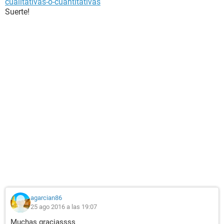
cualitativas-o-cuantitativas
Suerte!
agarcian86
25 ago 2016 a las 19:07
Muchas graciassss