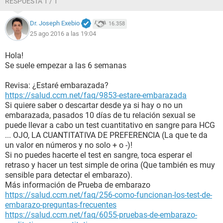
RESPUESTA 1 / 1
Dr. Joseph Exebio
16.358
25 ago 2016 a las 19:04
Hola!
Se suele empezar a las 6 semanas
Revisa: ¿Estaré embarazada?
https://salud.ccm.net/faq/9853-estare-embarazada
Si quiere saber o descartar desde ya si hay o no un
embarazada, pasados 10 días de tu relación sexual se
puede llevar a cabo un test cuantitativo en sangre para HCG
... OJO, LA CUANTITATIVA DE PREFERENCIA (La que te da
un valor en números y no solo + o -)!
Si no puedes hacerte el test en sangre, toca esperar el
retraso y hacer un test simple de orina (Que también es muy
sensible para detectar el embarazo).
Más información de Prueba de embarazo
https://salud.ccm.net/faq/256-como-funcionan-los-test-de-
embarazo-preguntas-frecuentes
https://salud.ccm.net/faq/6055-pruebas-de-embarazo-