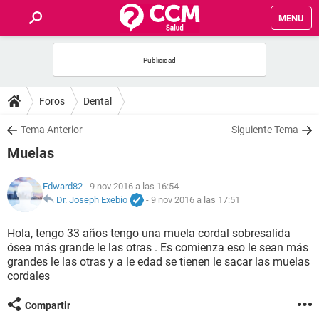
MENU
INICIO
FOROS
Foros
Dental
SALUD
Tema Anterior
Siguiente Tema
Muelas
FAMILIA
Edward82
- 9 nov 2016 a las 16:54
NUTRICIÓN
Dr. Joseph Exebio
-
9 nov 2016 a las 17:51
Hola, tengo 33 años tengo una muela cordal sobresalida
BIENESTAR
ósea más grande le las otras . Es comienza eso le sean más
grandes le las otras y a le edad se tienen le sacar las muelas
SEXUALIDAD
cordales
Compartir
GLOSARIO