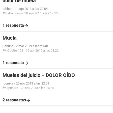
dolor de muela
ethber
-
11 ago 2011 a las 22:04
alberto-sp
-
18 ago 2011 a las 17:15
1 respuesta
Muela
Sabrina
-
2 mar 2019 a las 20:48
Odette-123
-
16 abr 2019 a las 23:22
1 respuesta
Muelas del juicio + DOLOR OÍDO
Ipuruka
-
26 nov 2013 a las 22:01
Ipuruka
-
28 nov 2013 a las 14:55
2 respuestas