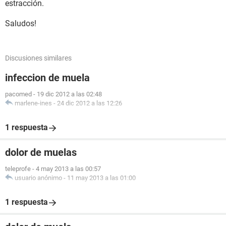
estracción.
Saludos!
Discusiones similares
infeccion de muela
pacomed
-
19 dic 2012 a las 02:48
marlene-ines
-
24 dic 2012 a las 12:26
1 respuesta
dolor de muelas
teleprofe
-
4 may 2013 a las 00:57
usuario anónimo
-
11 may 2013 a las 01:00
1 respuesta