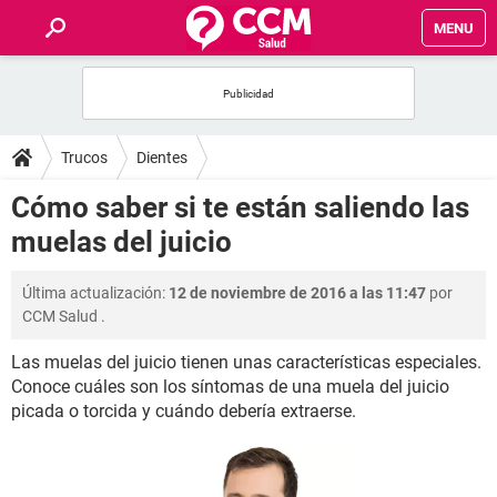
MENU
INICIO
FOROS
Trucos
Dientes
SALUD
Cómo saber si te están saliendo las
muelas del juicio
FAMILIA
Última actualización:
12 de noviembre de 2016 a las 11:47
por
NUTRICIÓN
CCM Salud
.
Las muelas del juicio tienen unas características especiales.
BIENESTAR
Conoce cuáles son los síntomas de una muela del juicio
picada o torcida y cuándo debería extraerse.
SEXUALIDAD
GLOSARIO