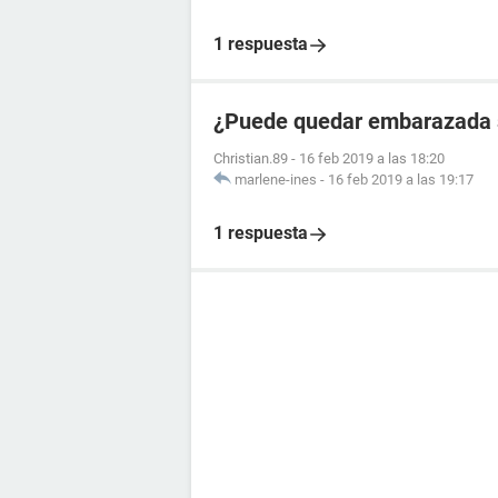
1 respuesta
¿Puede quedar embarazada si
Christian.89
-
16 feb 2019 a las 18:20
marlene-ines
-
16 feb 2019 a las 19:17
1 respuesta