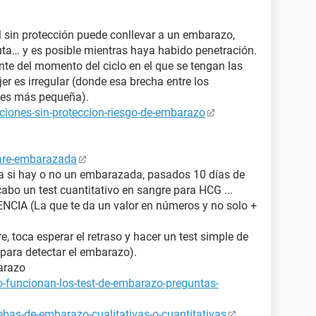
 sin protección puede conllevar a un embarazo,
uta… y es posible mientras haya habido penetración.
nte del momento del ciclo en el que se tengan las
er es irregular (donde esa brecha entre los
s¨ es más pequeña).
ciones-sin-proteccion-riesgo-de-embarazo
tare-embarazada
ya si hay o no un embarazada, pasados 10 días de
cabo un test cuantitativo en sangre para HCG ...
IA (La que te da un valor en números y no solo +
e, toca esperar el retraso y hacer un test simple de
para detectar el embarazo).
arazo
-funcionan-los-test-de-embarazo-preguntas-
bas-de-embarazo-cualitativas-o-cuantitativas