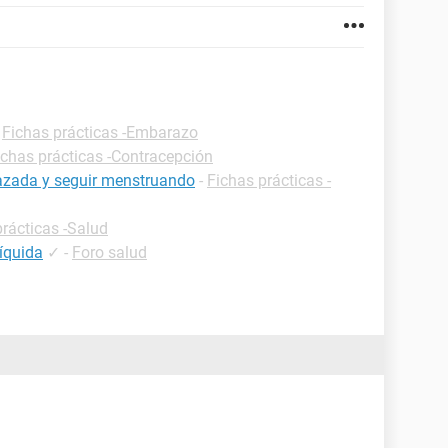
-
Fichas prácticas -Embarazo
ichas prácticas -Contracepción
razada y seguir menstruando
-
Fichas prácticas -
prácticas -Salud
líquida
✓
-
Foro salud