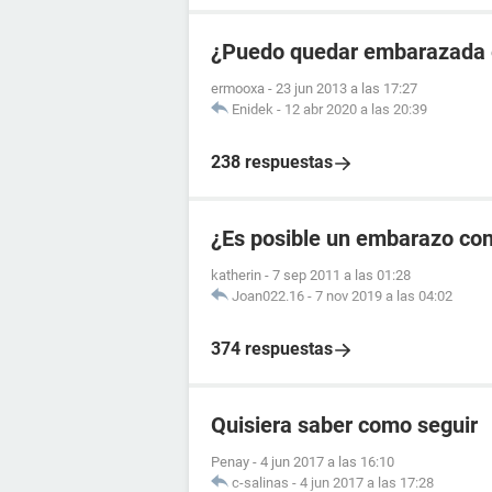
¿Puedo quedar embarazada en
ermooxa
-
23 jun 2013 a las 17:27
Enidek
-
12 abr 2020 a las 20:39
238 respuestas
¿Es posible un embarazo co
katherin
-
7 sep 2011 a las 01:28
Joan022.16
-
7 nov 2019 a las 04:02
374 respuestas
Quisiera saber como seguir
Penay
-
4 jun 2017 a las 16:10
c-salinas
-
4 jun 2017 a las 17:28