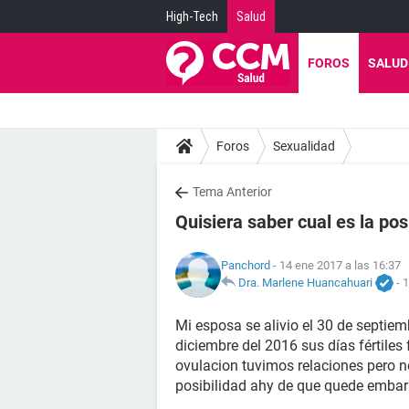
High-Tech
Salud
FOROS
SALUD
Foros
Sexualidad
Tema Anterior
Quisiera saber cual es la pos
Panchord
- 14 ene 2017 a las 16:37
Dra. Marlene Huancahuari
-
1
Mi esposa se alivio el 30 de septiemb
diciembre del 2016 sus días fértiles f
ovulacion tuvimos relaciones pero n
posibilidad ahy de que quede emba