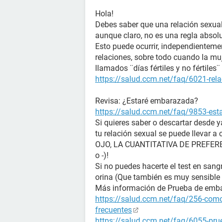
Hola!
Debes saber que una relación sexual
aunque claro, no es una regla absol
Esto puede ocurrir, independienteme
relaciones, sobre todo cuando la muj
llamados ¨días fértiles y no fértile
https://salud.ccm.net/faq/6021-rela
Revisa: ¿Estaré embarazada?
https://salud.ccm.net/faq/9853-es
Si quieres saber o descartar desde 
tu relación sexual se puede llevar a 
OJO, LA CUANTITATIVA DE PREFERENC
o -)!
Si no puedes hacerte el test en sangr
orina (Que también es muy sensible 
Más información de Prueba de emb
https://salud.ccm.net/faq/256-como
frecuentes
https://salud.ccm.net/faq/6055-prue