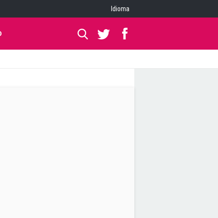
Idioma
O