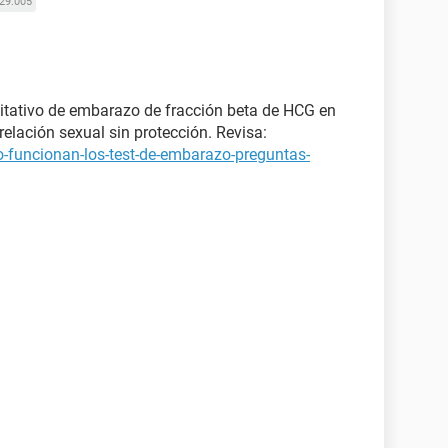
29.005
itativo de embarazo de fracción beta de HCG en
elación sexual sin protección. Revisa:
-funcionan-los-test-de-embarazo-preguntas-