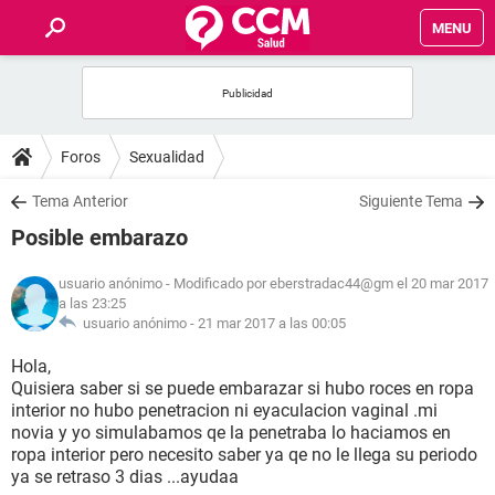
MENU
INICIO
FOROS
Foros
Sexualidad
SALUD
Tema Anterior
Siguiente Tema
Posible embarazo
FAMILIA
usuario anónimo
- Modificado por eberstradac44@gm el 20 mar 2017
a las 23:25
NUTRICIÓN
usuario anónimo -
21 mar 2017 a las 00:05
Hola,
BIENESTAR
Quisiera saber si se puede embarazar si hubo roces en ropa
interior no hubo penetracion ni eyaculacion vaginal .mi
SEXUALIDAD
novia y yo simulabamos qe la penetraba lo haciamos en
ropa interior pero necesito saber ya qe no le llega su periodo
ya se retraso 3 dias ...ayudaa
GLOSARIO