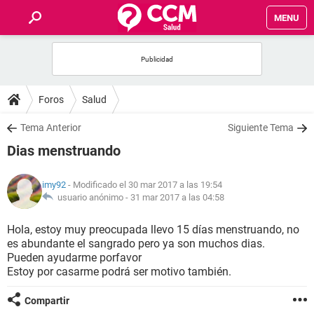
MENU
INICIO
FOROS
Foros
Salud
SALUD
Tema Anterior
Siguiente Tema
Dias menstruando
FAMILIA
imy92
- Modificado el 30 mar 2017 a las 19:54
NUTRICIÓN
usuario anónimo -
31 mar 2017 a las 04:58
Hola, estoy muy preocupada llevo 15 días menstruando, no
BIENESTAR
es abundante el sangrado pero ya son muchos dias.
Pueden ayudarme porfavor
SEXUALIDAD
Estoy por casarme podrá ser motivo también.
Compartir
GLOSARIO