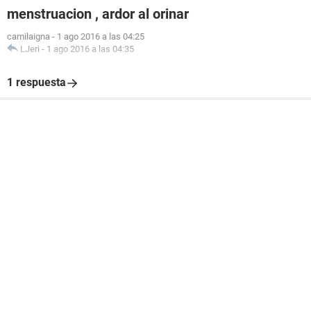
menstruacion , ardor al orinar
camilaigna
-
1 ago 2016 a las 04:25
LJeri
-
1 ago 2016 a las 04:35
1 respuesta