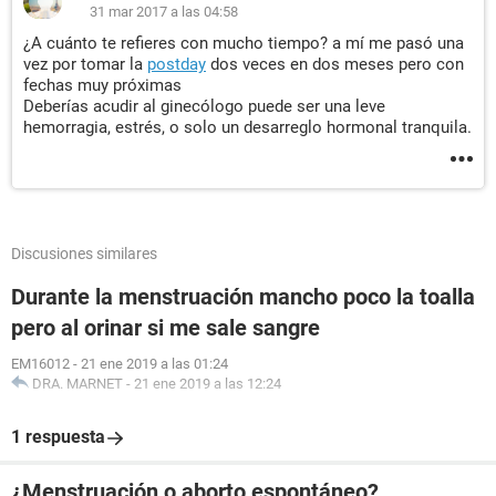
31 mar 2017 a las 04:58
¿A cuánto te refieres con mucho tiempo? a mí me pasó una
vez por tomar la
postday
dos veces en dos meses pero con
fechas muy próximas
Deberías acudir al ginecólogo puede ser una leve
hemorragia, estrés, o solo un desarreglo hormonal tranquila.
Discusiones similares
Durante la menstruación mancho poco la toalla
pero al orinar si me sale sangre
EM16012
-
21 ene 2019 a las 01:24
DRA. MARNET
-
21 ene 2019 a las 12:24
1 respuesta
¿Menstruación o aborto espontáneo?