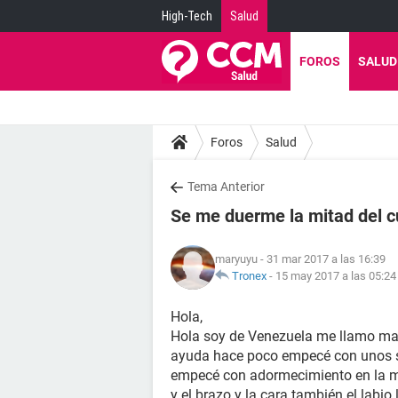
High-Tech
Salud
FOROS
SALUD
Foros
Salud
Tema Anterior
Se me duerme la mitad del 
maryuyu
- 31 mar 2017 a las 16:39
Tronex
-
15 may 2017 a las 05:24
Hola,
Hola soy de Venezuela me llamo mary
ayuda hace poco empecé con unos 
empecé con adormecimiento en la mi
y el brazo y la cara también el labi