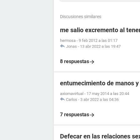
Discusiones similares
me salio excremento al tener
hermosa
-
9 feb 2012 a las 01:17
Jonas
-
13 abr 2022 a las 19:47
8 respuestas
entumecimiento de manos y 
axiomavirtual
-
17 may 2014 a las 20:44
Carlos
-
3 abr 2022 a las 04:36
7 respuestas
Defecar en las relaciones se