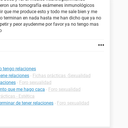
cieron una tomografía exámenes inmunológicos
r que me produce esto y todo me sale bien y me
 terminan en nada hasta me han dicho que ya no
epetir y peor ayudenme por favor ya no tengo mas
o
 tengo relaciones
ene relaciones
-
Fichas prácticas -Sexualidad
laciones
-
Foro sexualidad
ento que me hago caca
-
Foro sexualidad
ácticas - Estética
rminar de tener relaciones
-
Foro sexualidad