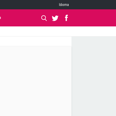
Idioma
O