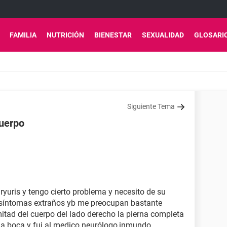
FAMILIA
NUTRICIÓN
BIENESTAR
SEXUALIDAD
GLOSARI
Siguiente Tema
cuerpo
uris y tengo cierto problema y necesito de su
síntomas extraños yb me preocupan bastante
tad del cuerpo del lado derecho la pierna completa
o la boca y fui al medico neurólogo,inmundo