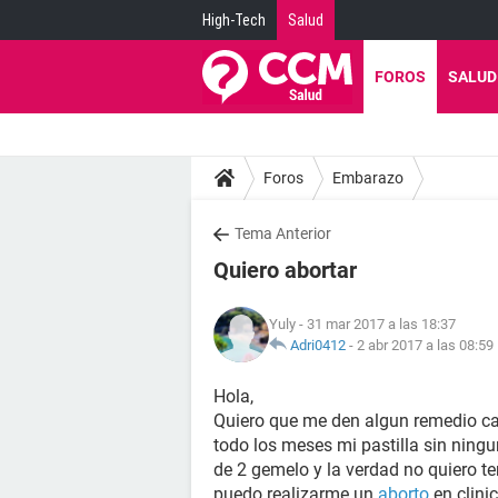
High-Tech
Salud
FOROS
SALUD
Foros
Embarazo
Tema Anterior
Quiero abortar
Yuly
- 31 mar 2017 a las 18:37
Adri0412
-
2 abr 2017 a las 08:59
Hola,
Quiero que me den algun remedio ca
todo los meses mi pastilla sin ning
de 2 gemelo y la verdad no quiero 
puedo realizarme un
aborto
en clini