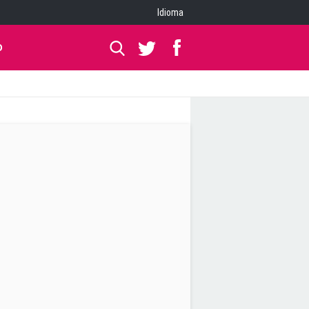
Idioma
O