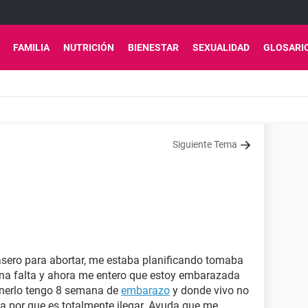
FAMILIA
NUTRICIÓN
BIENESTAR
SEXUALIDAD
GLOSARI
Siguiente Tema
sero para abortar, me estaba planificando tomaba
una falta y ahora me entero que estoy embarazada
tenerlo tengo 8 semana de
embarazo
y donde vivo no
ca por que es totalmente ilegar. Ayuda que me