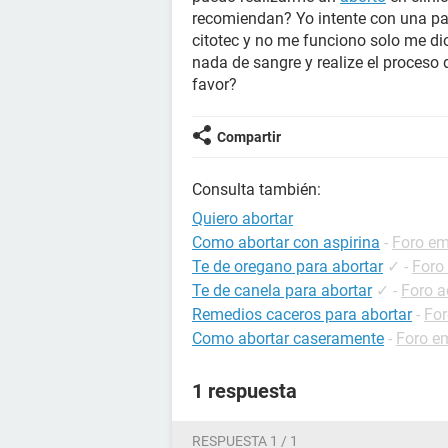
recomiendan? Yo intente con una pa
citotec y no me funciono solo me dio
nada de sangre y realize el proceso 
favor?
Compartir
Consulta también:
Quiero abortar
Como abortar con aspirina
-
Foro e
Te de oregano para abortar
✓
-
Foro
Te de canela para abortar
✓
-
Foro a
Remedios caceros para abortar
-
For
Como abortar caseramente
-
Foro e
1 respuesta
RESPUESTA 1 / 1