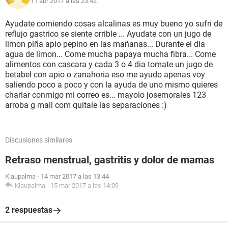
11 abr 2017 a las 23:42
Ayudate comiendo cosas alcalinas es muy bueno yo sufri de
reflujo gastrico se siente orrible ... Ayudate con un jugo de
limon piña apio pepino en las mañanas... Durante el dia
agua de limon... Come mucha papaya mucha fibra... Come
alimentos con cascara y cada 3 o 4 dia tomate un jugo de
betabel con apio o zanahoria eso me ayudo apenas voy
saliendo poco a poco y con la ayuda de uno mismo quieres
charlar conmigo mi correo es... mayolo josemorales 123
arroba g mail com quitale las separaciones :)
Discusiones similares
Retraso menstrual, gastritis y dolor de mamas
Klaupalma
-
14 mar 2017 a las 13:44
Klaupalma
-
15 mar 2017 a las 14:09
2 respuestas