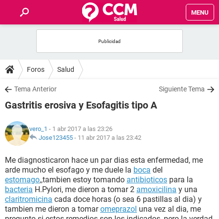
MENU
INICIO
FOROS
Foros
Salud
SALUD
Tema Anterior
Siguiente Tema
Gastritis erosiva y Esofagitis tipo A
FAMILIA
vero_1
- 1 abr 2017 a las 23:26
NUTRICIÓN
Jose123455
-
11 abr 2017 a las 23:42
Me diagnosticaron hace un par dias esta enfermedad, me
BIENESTAR
arde mucho el esofago y me duele la
boca
del
estomago
,,tambien estoy tomando
antibioticos
para la
SEXUALIDAD
bacteria
H.Pylori, me dieron a tomar 2
amoxicilina
y una
claritromicina
cada doce horas (o sea 6 pastillas al dia) y
tambien me dieron a tomar
omeprazol
una vez al dia, me
GLOSARIO
pregunto si estos remedios son los indicados, pero la verdad