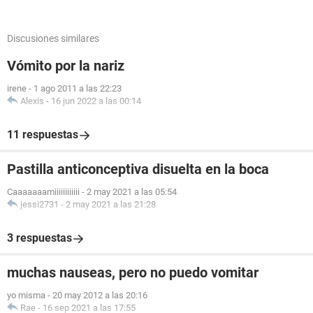
Discusiones similares
Vómito por la nariz
irene
-
1 ago 2011 a las 22:23
Alexis
-
16 jun 2022 a las 00:14
11 respuestas
Pastilla anticonceptiva disuelta en la boca
Caaaaaaamiiiiiiiiiiii
-
2 may 2021 a las 05:54
jessi2731
-
2 may 2021 a las 21:28
3 respuestas
muchas nauseas, pero no puedo vomitar
yo misma
-
20 may 2012 a las 20:16
Rae
-
16 sep 2021 a las 17:55