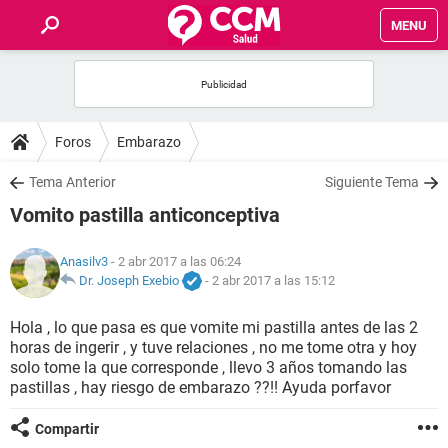
MENU
INICIO
FOROS
Foros
Embarazo
SALUD
Tema Anterior
Siguiente Tema
Vomito pastilla anticonceptiva
FAMILIA
Anasilv3
- 2 abr 2017 a las 06:24
NUTRICIÓN
Dr. Joseph Exebio
-
2 abr 2017 a las 15:12
Hola , lo que pasa es que vomite mi pastilla antes de las 2
BIENESTAR
horas de ingerir , y tuve relaciones , no me tome otra y hoy
solo tome la que corresponde , llevo 3 años tomando las
SEXUALIDAD
pastillas , hay riesgo de embarazo ??!! Ayuda porfavor
Compartir
GLOSARIO