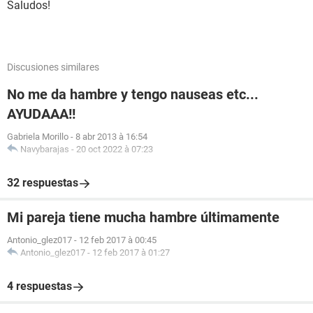
Saludos!
Discusiones similares
No me da hambre y tengo nauseas etc...
AYUDAAA!!
Gabriela Morillo
-
8 abr 2013 à 16:54
Navybarajas
-
20 oct 2022 à 07:23
32 respuestas
Mi pareja tiene mucha hambre últimamente
Antonio_glez017
-
12 feb 2017 à 00:45
Antonio_glez017
-
12 feb 2017 à 01:27
4 respuestas