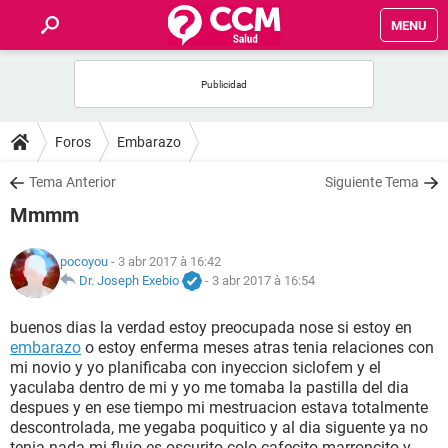
MENU
INICIO
FORUMS
Foros
Embarazo
SALUD
Tema Anterior
Siguiente Tema
Mmmm
FAMILIA
pocoyou
- 3 abr 2017 à 16:42
NUTRICIÓN
Dr. Joseph Exebio
-
3 abr 2017 à 16:54
buenos dias la verdad estoy preocupada nose si estoy en
BIENESTAR
embarazo
o estoy enferma meses atras tenia relaciones con
mi novio y yo planificaba con inyeccion siclofem y el
SEXUALIDAD
yaculaba dentro de mi y yo me tomaba la pastilla del dia
despues y en ese tiempo mi mestruacion estava totalmente
descontrolada, me yegaba poquitico y al dia siguente ya no
GLOSARIO
tenia nada mi flujo es oscurito colo cafecito marroncito y