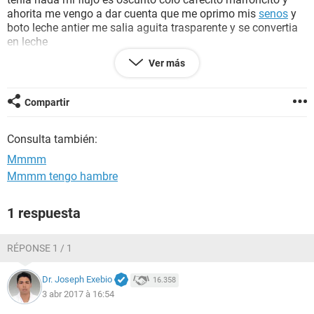
ahorita me vengo a dar cuenta que me oprimo mis
senos
y
boto leche antier me salia aguita trasparente y se convertia
en leche
ayer ya salia mas especita, me hice la
prueba de embarazo
Ver más
casera y salio negativa salio una rrallita la erdad nose estoy
muy preocupada tengo un dolor fuerte cito en mi estomago
nose :(
Compartir
Consulta también:
Mmmm
Mmmm tengo hambre
1 respuesta
RÉPONSE 1 / 1
Dr. Joseph Exebio
16.358
3 abr 2017 à 16:54