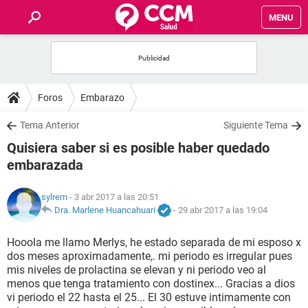
MENU
INICIO
FOROS
Foros
Embarazo
SALUD
Tema Anterior
Siguiente Tema
Quisiera saber si es posible haber quedado
FAMILIA
embarazada
NUTRICIÓN
sylrem
- 3 abr 2017 a las 20:51
Dra. Marlene Huancahuari
-
29 abr 2017 a las 19:04
BIENESTAR
Hooola me llamo Merlys, he estado separada de mi esposo x
dos meses aproximadamente,. mi periodo es irregular pues
SEXUALIDAD
mis niveles de prolactina se elevan y ni periodo veo al
menos que tenga tratamiento con dostinex... Gracias a dios
vi periodo el 22 hasta el 25... El 30 estuve intimamente con
GLOSARIO