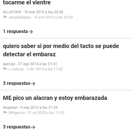
tocarme el vientre
ALLISTAIR
-
16 ene 2015 a las 23:28
aangelalopez
-
16 ene 2015 a las 23:34
1 respuesta
quiero saber si por medio del tacto se puede
detectar el embaraz
jaacqui
-
27 ago 2014 a las 01:41
c-salinas
-
3 dic 2014 a las 17:42
3 respuestas
ME pico un alacran y estoy embarazada
lesperan
-
6 sep 2012 a las 21:34
Miligarcia
-
31 jul 2023 a las 11:02
3 respuestas