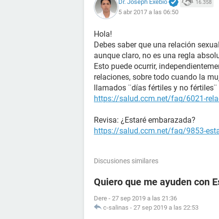
Dr. Joseph Exebio
16.358
5 abr 2017 a las 06:50
Hola!
Debes saber que una relación sexual
aunque claro, no es una regla absol
Esto puede ocurrir, independienteme
relaciones, sobre todo cuando la muj
llamados ¨días fértiles y no fértile
https://salud.ccm.net/faq/6021-rela
Revisa: ¿Estaré embarazada?
https://salud.ccm.net/faq/9853-es
Discusiones similares
Quiero que me ayuden con E
Dere
-
27 sep 2019 a las 21:36
c-salinas
-
27 sep 2019 a las 22:53