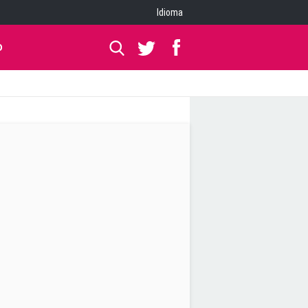
Idioma
O