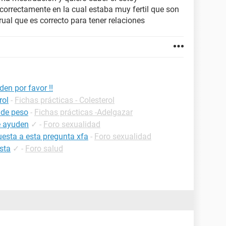
orrectamente en la cual estaba muy fertil que son
ual que es correcto para tener relaciones
en por favor !!
rol
-
Fichas prácticas - Colesterol
 de peso
-
Fichas prácticas -Adelgazar
e ayuden
✓
-
Foro sexualidad
esta a esta pregunta xfa
-
Foro sexualidad
sta
✓
-
Foro salud