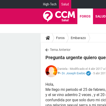
High-Tech
Salud
FOROS
SALUD
Foros
Embarazo
Tema Anterior
Pregunta urgente quiero que
Daniela
- Modificado el 4 abr 2017 a 
Dr. Joseph Exebio
-
5 abr 201
Hola,
Me llego mi periodo el 25 de febrero
y el se vino adentro 2 veces , y el 2
confundida por que solo duro mi cic
una relacion sexual serca a mi prox