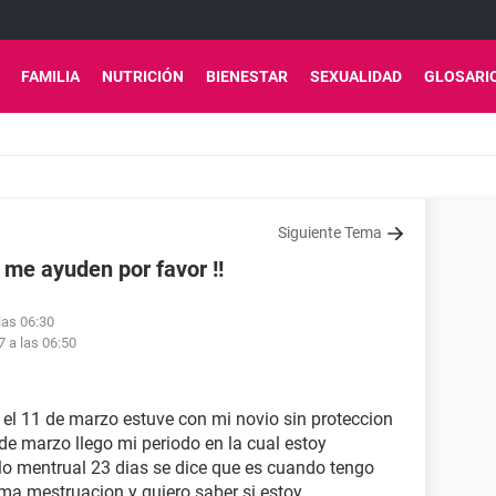
FAMILIA
NUTRICIÓN
BIENESTAR
SEXUALIDAD
GLOSARI
Siguiente Tema
 me ayuden por favor !!
las 06:30
7 a las 06:50
, el 11 de marzo estuve con mi novio sin proteccion
0 de marzo llego mi periodo en la cual estoy
lo mentrual 23 dias se dice que es cuando tengo
ima mestruacion y quiero saber si estoy