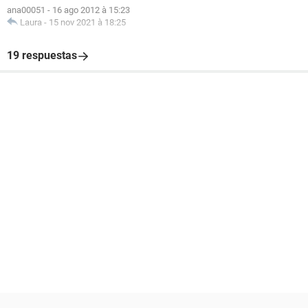
ana00051
-
16 ago 2012 à 15:23
Laura
-
15 nov 2021 à 18:25
19 respuestas