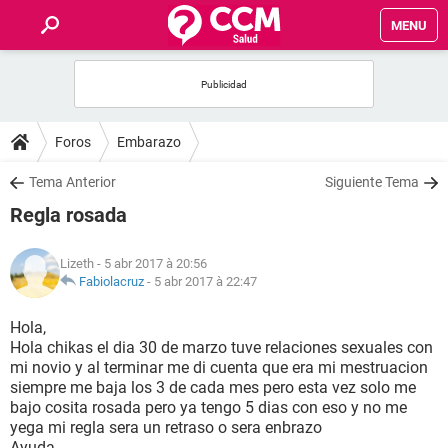
MENU
INICIO
FORUMS
Foros
Embarazo
SALUD
Tema Anterior
Siguiente Tema
Regla rosada
FAMILIA
Lizeth
- 5 abr 2017 à 20:56
NUTRICIÓN
Fabiolacruz
-
5 abr 2017 à 22:47
Hola,
BIENESTAR
Hola chikas el dia 30 de marzo tuve relaciones sexuales con
mi novio y al terminar me di cuenta que era mi mestruacion
SEXUALIDAD
siempre me baja los 3 de cada mes pero esta vez solo me
bajo cosita rosada pero ya tengo 5 dias con eso y no me
yega mi regla sera un retraso o sera enbrazo
GLOSARIO
Ayuda .......