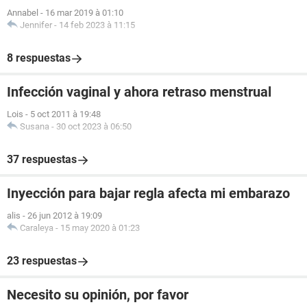
Annabel
-
16 mar 2019 à 01:10
Jennifer
-
14 feb 2023 à 11:15
8 respuestas
Infección vaginal y ahora retraso menstrual
Lois
-
5 oct 2011 à 19:48
Susana
-
30 oct 2023 à 06:50
37 respuestas
Inyección para bajar regla afecta mi embarazo
alis
-
26 jun 2012 à 19:09
Caraleya
-
15 may 2020 à 01:23
23 respuestas
Necesito su opinión, por favor