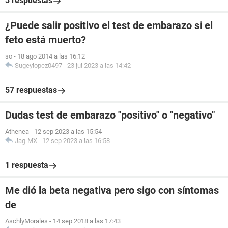
3 respuestas
¿Puede salir positivo el test de embarazo si el
feto está muerto?
so
-
18 ago 2014 a las 16:12
Sugeylopez0497
-
23 jul 2023 a las 14:42
57 respuestas
Dudas test de embarazo "positivo" o "negativo"
Athenea
-
12 sep 2023 a las 15:54
Jag-MX
-
12 sep 2023 a las 16:58
1 respuesta
Me dió la beta negativa pero sigo con síntomas
de
AschlyMorales
-
14 sep 2018 a las 17:43