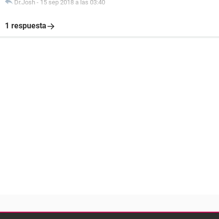
Dr.Josh
-
15 sep 2018 a las 03:40
1 respuesta