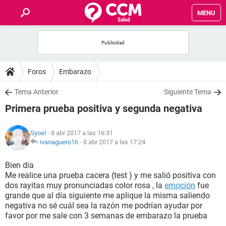
MENU
INICIO
FOROS
Foros
Embarazo
SALUD
Tema Anterior
Siguiente Tema
Primera prueba positiva y segunda negativa
FAMILIA
Syoel
- 8 abr 2017 a las 16:31
NUTRICIÓN
ivanaguero16
-
8 abr 2017 a las 17:24
Bien dia
BIENESTAR
Me realice una prueba cacera (test ) y me salió positiva con
dos rayitas muy pronunciadas color rosa , la
emoción
fue
SEXUALIDAD
grande que al día siguiente me aplique la misma saliendo
negativa no sé cuál sea la razón me podrían ayudar por
favor por me sale con 3 semanas de embarazo la prueba
GLOSARIO