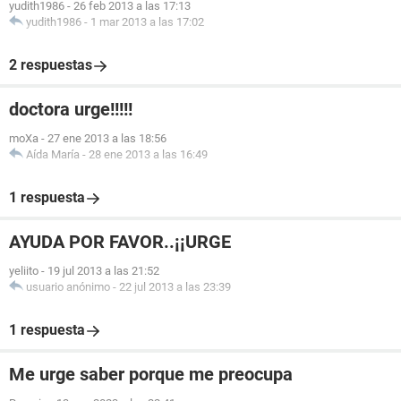
yudith1986
-
26 feb 2013 a las 17:13
yudith1986
-
1 mar 2013 a las 17:02
2 respuestas
doctora urge!!!!!
moXa
-
27 ene 2013 a las 18:56
Aída María
-
28 ene 2013 a las 16:49
1 respuesta
AYUDA POR FAVOR..¡¡URGE
yeliito
-
19 jul 2013 a las 21:52
usuario anónimo
-
22 jul 2013 a las 23:39
1 respuesta
Me urge saber porque me preocupa