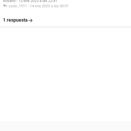
Rosario
-
13 ene 2023 a las 22:41
uzzie_1511
-
14 ene 2023 a las 00:01
1 respuesta