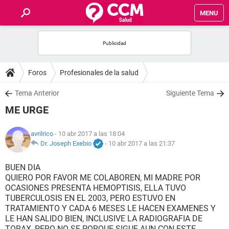
MENU
INICIO
FOROS
Foros
Profesionales de la salud
SALUD
Tema Anterior
Siguiente Tema
ME URGE
FAMILIA
avrilrico
- 10 abr 2017 a las 18:04
NUTRICIÓN
Dr. Joseph Exebio
-
10 abr 2017 a las 21:37
BUEN DIA
BIENESTAR
QUIERO POR FAVOR ME COLABOREN, MI MADRE POR
OCASIONES PRESENTA HEMOPTISIS, ELLA TUVO
SEXUALIDAD
TUBERCULOSIS EN EL 2003, PERO ESTUVO EN
TRATAMIENTO Y CADA 6 MESES LE HACEN EXAMENES Y
LE HAN SALIDO BIEN, INCLUSIVE LA RADIOGRAFIA DE
GLOSARIO
TORAX, PERO NO SE PORQUE SIGUE AUN CON ESTE