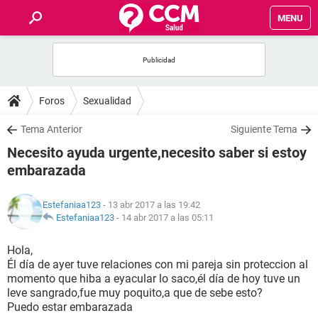
MENU
INICIO
FOROS
Foros
Sexualidad
SALUD
Tema Anterior
Siguiente Tema
Necesito ayuda urgente,necesito saber si estoy
FAMILIA
embarazada
NUTRICIÓN
Estefaniaa123
- 13 abr 2017 a las 19:42
Estefaniaa123
-
14 abr 2017 a las 05:11
BIENESTAR
Hola,
Él día de ayer tuve relaciones con mi pareja sin proteccion al
SEXUALIDAD
momento que hiba a eyacular lo saco,él día de hoy tuve un
leve sangrado,fue muy poquito,a que de sebe esto?
Puedo estar embarazada
GLOSARIO