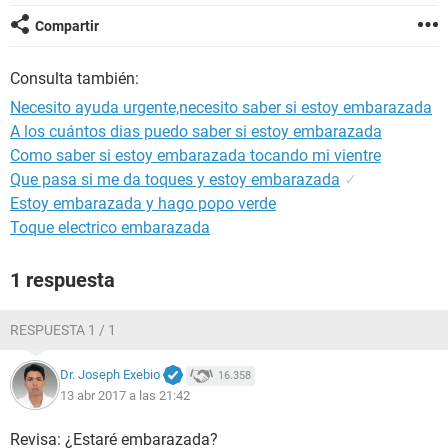
Compartir
Consulta también:
Necesito ayuda urgente,necesito saber si estoy embarazada
A los cuántos dias puedo saber si estoy embarazada
Como saber si estoy embarazada tocando mi vientre
Que pasa si me da toques y estoy embarazada
✓
Estoy embarazada y hago popo verde
Toque electrico embarazada
1 respuesta
RESPUESTA 1 / 1
Dr. Joseph Exebio
16.358
13 abr 2017 a las 21:42
Revisa: ¿Estaré embarazada?