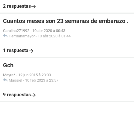
2 respuestas
Cuantos meses son 23 semanas de embarazo .
Carolina271992
-
10 abr 2020 à 00:43
Hermanamayor
-
10 abr 2020 à 01:44
1 respuesta
Gch
Mayra*
-
12 jun 2015 à 23:00
Massiel
-
10 feb 2023 à 23:57
9 respuestas