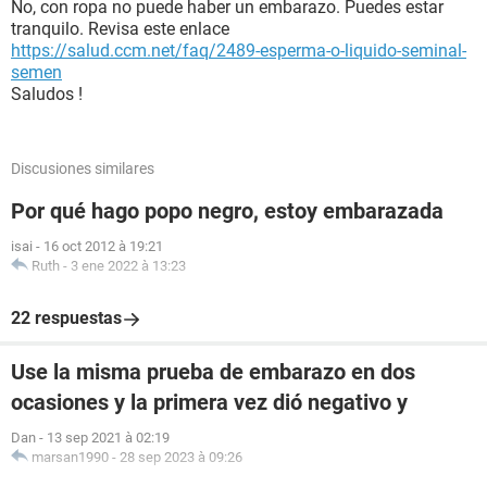
No, con ropa no puede haber un embarazo. Puedes estar
tranquilo. Revisa este enlace
https://salud.ccm.net/faq/2489-esperma-o-liquido-seminal-
semen
Saludos !
Discusiones similares
Por qué hago popo negro, estoy embarazada
isai
-
16 oct 2012 à 19:21
Ruth
-
3 ene 2022 à 13:23
22 respuestas
Use la misma prueba de embarazo en dos
ocasiones y la primera vez dió negativo y
Dan
-
13 sep 2021 à 02:19
marsan1990
-
28 sep 2023 à 09:26