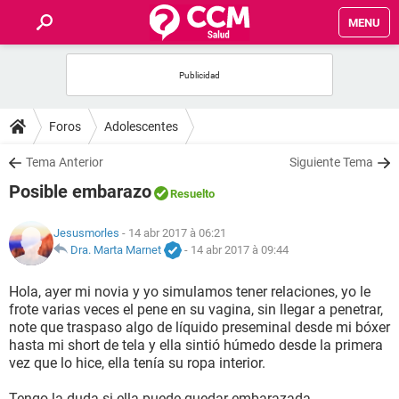
MENU
INICIO
FORUMS
Foros
Adolescentes
SALUD
Tema Anterior
Siguiente Tema
Posible embarazo
Resuelto
FAMILIA
Jesusmorles
- 14 abr 2017 à 06:21
NUTRICIÓN
Dra. Marta Marnet
-
14 abr 2017 à 09:44
Hola, ayer mi novia y yo simulamos tener relaciones, yo le
BIENESTAR
frote varias veces el pene en su vagina, sin llegar a penetrar,
note que traspaso algo de líquido preseminal desde mi bóxer
SEXUALIDAD
hasta mi short de tela y ella sintió húmedo desde la primera
vez que lo hice, ella tenía su ropa interior.
GLOSARIO
Tengo la duda si ella puede quedar embarazada.