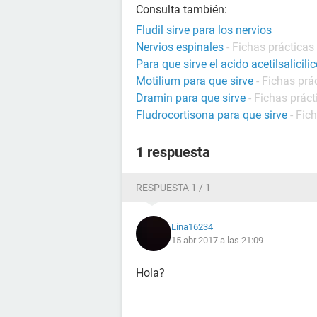
Consulta también:
Fludil sirve para los nervios
Nervios espinales
-
Fichas prácticas 
Para que sirve el acido acetilsalicili
Motilium para que sirve
-
Fichas prá
Dramin para que sirve
-
Fichas prác
Fludrocortisona para que sirve
-
Fic
1 respuesta
RESPUESTA 1 / 1
Lina16234
15 abr 2017 a las 21:09
Hola?