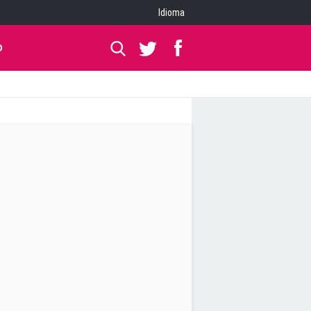
Idioma
O