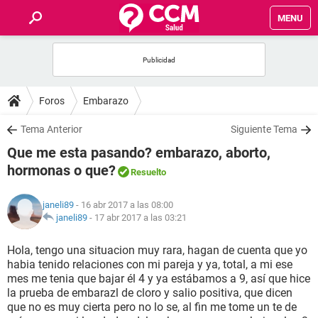
MENU
INICIO
FOROS
Foros
Embarazo
SALUD
Tema Anterior
Siguiente Tema
Que me esta pasando? embarazo, aborto,
FAMILIA
hormonas o que?
Resuelto
NUTRICIÓN
janeli89
- 16 abr 2017 a las 08:00
janeli89
-
17 abr 2017 a las 03:21
BIENESTAR
Hola, tengo una situacion muy rara, hagan de cuenta que yo
habia tenido relaciones con mi pareja y ya, total, a mi ese
SEXUALIDAD
mes me tenia que bajar él 4 y ya estábamos a 9, así que hice
la prueba de embarazl de cloro y salio positiva, que dicen
que no es muy cierta pero no lo se, al fin me tome un te de
GLOSARIO