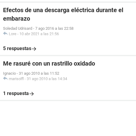
Efectos de una descarga eléctrica durante el
embarazo
Soledad Udrisard
-
7 ago 2016 a las 22:58
Lore
-
10 abr 2021 a las 21:56
5 respuestas
Me rasuré con un rastrillo oxidado
Ignacio
-
31 ago 2010 a las 11:52
marisolfl
-
31 ago 2010 a las 14:34
1 respuesta