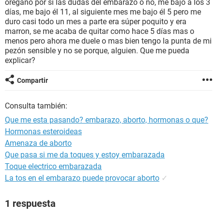
orégano por si las dudas del embarazo o no, me bajo a los 3
días, me bajo él 11, al siguiente mes me bajo él 5 pero me
duro casi todo un mes a parte era súper poquito y era
marron, se me acaba de quitar como hace 5 días mas o
menos pero ahora me duele o mas bien tengo la punta de mi
pezón sensible y no se porque, alguien. Que me pueda
explicar?
Compartir
Consulta también:
Que me esta pasando? embarazo, aborto, hormonas o que?
Hormonas esteroideas
Amenaza de aborto
Que pasa si me da toques y estoy embarazada
Toque electrico embarazada
La tos en el embarazo puede provocar aborto
✓
1 respuesta