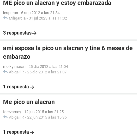
ME pico un alacran y estoy embarazada
lesperan
-
6 sep 2012 a las 21:34
Miligarcia
-
31 jul 2023 a las 11:02
3 respuestas
ami esposa la pico un alacran y tine 6 meses de
embarazo
melky moran
-
25 dic 2012 a las 21:04
Abigail P.
-
25 dic 2012 a las 21:37
1 respuesta
Me pico un alacran
terezamay
-
12 jun 2015 a las 21:25
Abigail P.
-
22 jun 2015 a las 15:35
1 respuesta