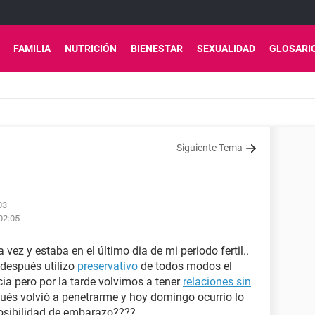
FAMILIA
NUTRICIÓN
BIENESTAR
SEXUALIDAD
GLOSARI
Siguiente Tema
03
02:05
 vez y estaba en el último dia de mi periodo fertil..
después​ utilizo
preservativo
de todos modos el
ia pero por la tarde volvimos a tener
relaciones sin
ués volvió a penetrarme y hoy domingo ocurrio lo
posibilidad de embarazo????