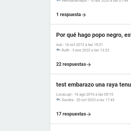
Hermanamayor
-
10 abr 2020 a las 01:44
1 respuesta
Por qué hago popo negro, e
isai
-
16 oct 2012 a las 19:21
Ruth
-
3 ene 2022 a las 13:23
22 respuestas
test embarazo una raya tenu
LocaLupi
-
16 ago 2016 a las 05:15
Sandra
-
20 oct 2023 a las 17:43
17 respuestas