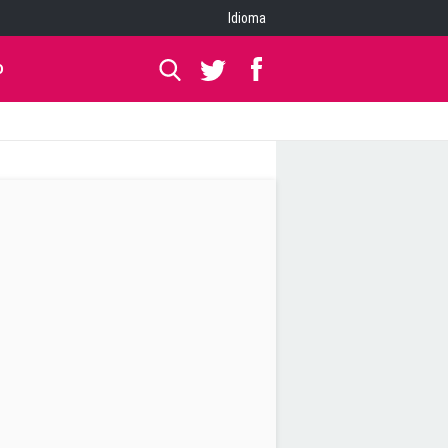
Idioma
O