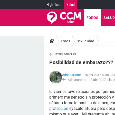
High-Tech
Salud
FOROS
SALUD
Foros
Sexualidad
Tema Anterior
Posibilidad de embarazo???
AdrianaRome
- 16 abr 2017 a las 23:
Adrianarome​ -
18 abr 2017 a las 
El viernes tuve relaciones por primera
primero me penetro sin protección y 
sábado tome la pastilla​ de emergenc
protección
eyaculó afuera pero desp
mismo que ayer... Mi pregunta ahi 