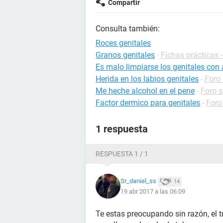
Compartir
Consulta también:
Roces genitales
Granos genitales
-
Fichas prácticas 
Es malo limpiarse los genitales con 
Herida en los labios genitales
-
Foro
Me heche alcohol en el pene
-
Foro s
Factor dermico para genitales
-
Foro
1 respuesta
RESPUESTA 1 / 1
Sr_daniel_ss
14
19 abr 2017 a las 06:09
Te estas preocupando sin razón, el