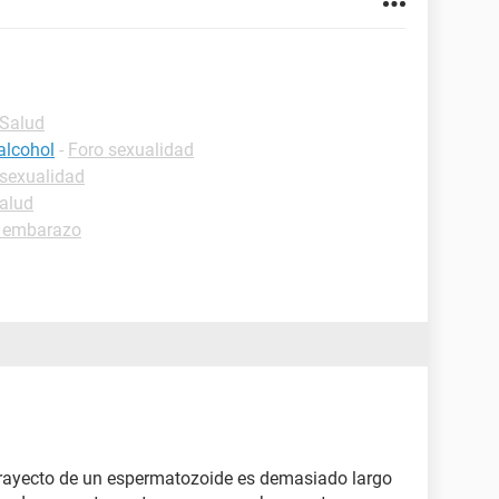
-Salud
alcohol
-
Foro sexualidad
 sexualidad
alud
 embarazo
 trayecto de un espermatozoide es demasiado largo