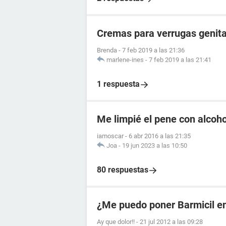
Cremas para verrugas genita
Brenda
-
7 feb 2019 a las 21:36
marlene-ines
-
7 feb 2019 a las 21:41
1 respuesta
Me limpié el pene con alcoho
iamoscar
-
6 abr 2016 a las 21:35
Joa
-
19 jun 2023 a las 10:50
80 respuestas
¿Me puedo poner Barmicil en
Ay que dolor!!
-
21 jul 2012 a las 09:28