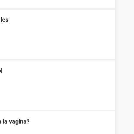
les
l
 la vagina?