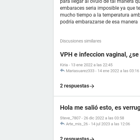
para llegar al ovulo de tal manera 
embaraces seria imposible ya que t
mucho tiempo a la temperatura ambie
podría embarazarse de esa manera
Discusiones similares
VPH e infeccion vaginal, ¿se
Kiria
-
13 ene 2022 a las 22:45
Mariasuarez333
-
14 ene 2022 a las 03:16
2 respuestas
Hola me salió esto, es verru
Steve_7807
-
26 dic 2022 a las 03:58
Arte_mis_26
-
14 jul 2023 a las 12:06
2 respuestas