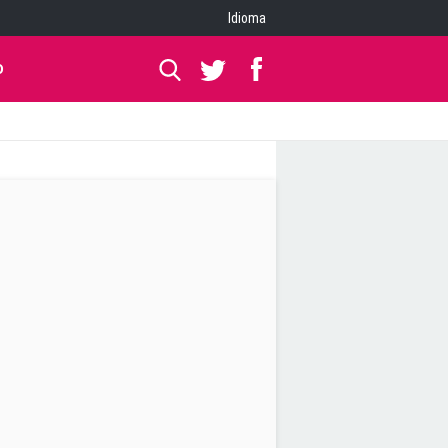
Idioma
O