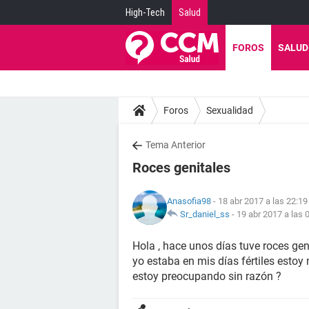
High-Tech
Salud
FOROS
SALUD
Foros
Sexualidad
Tema Anterior
Roces genitales
Anasofia98
- 18 abr 2017 a las 22:19
Sr_daniel_ss
-
19 abr 2017 a las 
Hola , hace unos días tuve roces gen
yo estaba en mis días fértiles est
estoy preocupando sin razón ?