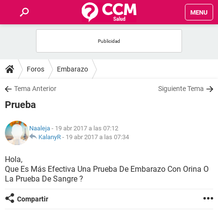
MENU
INICIO
FOROS
Foros
Embarazo
SALUD
Tema Anterior
Siguiente Tema
Prueba
FAMILIA
Naaleja
- 19 abr 2017 a las 07:12
NUTRICIÓN
KalanyR
-
19 abr 2017 a las 07:34
Hola,
BIENESTAR
Que Es Más Efectiva Una Prueba De Embarazo Con Orina O
La Prueba De Sangre ?
SEXUALIDAD
Compartir
GLOSARIO