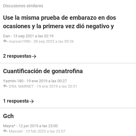
Discusiones similares
Use la misma prueba de embarazo en dos
ocasiones y la primera vez dió negativo y
Dan
-
13 sep 2021 a las 02:19
marsan1990
-
28 sep 2023 a las 09:26
2 respuestas
Cuantificación de gonatrofina
Yazmin-180
-
19 ene 2019 a las 00:27
DRA. MARNET
-
19 ene 2019 a las 20:31
1 respuesta
Gch
Mayra*
-
12 jun 2015 a las 23:00
Massiel
-
10 feb 2023 a las 23:57