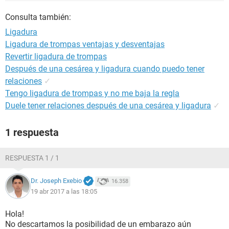
Consulta también:
Ligadura
Ligadura de trompas ventajas y desventajas
Revertir ligadura de trompas
Después de una cesárea y ligadura cuando puedo tener
relaciones
✓
Tengo ligadura de trompas y no me baja la regla
Duele tener relaciones después de una cesárea y ligadura
✓
1 respuesta
RESPUESTA 1 / 1
Dr. Joseph Exebio
16.358
19 abr 2017 a las 18:05
Hola!
No descartamos la posibilidad de un embarazo aún