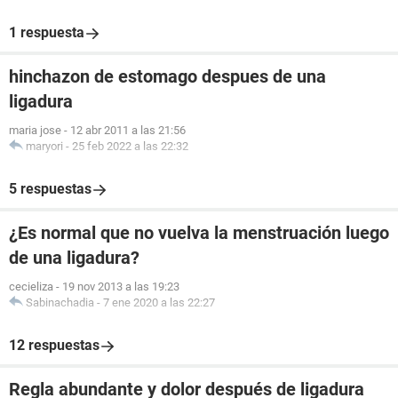
1 respuesta
hinchazon de estomago despues de una
ligadura
maria jose
-
12 abr 2011 a las 21:56
maryori
-
25 feb 2022 a las 22:32
5 respuestas
¿Es normal que no vuelva la menstruación luego
de una ligadura?
cecieliza
-
19 nov 2013 a las 19:23
Sabinachadia
-
7 ene 2020 a las 22:27
12 respuestas
Regla abundante y dolor después de ligadura