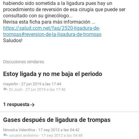
habiendo sido sometida a la ligadura pues hay un
procedimiento de reversión de esa cirugía que puede ser
consultado con su ginecólogo...
Revisa esta ficha para más información ...
https://salud.ccm.net/faq/2520-ligadura-de-
trompas#reversion-de-la-ligadura-de-trompas
Saludos!
Discusiones similares
Estoy ligada y no me baja el periodo
mayerlin
-
27 jun 2019 a las 17:44
Dr.Josh
-
27 jun 2019 a las 17:46
1 respuesta
Gases después de ligadura de trompas
Ninoska Valentina
-
17 sep 2012 a las 04:42
usuario anónimo
-
17 sep 2012 a las 04:48