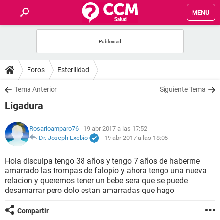
MENU
INICIO
FOROS
Foros
Esterilidad
SALUD
Tema Anterior
Siguiente Tema
Ligadura
FAMILIA
Rosarioamparo76
- 19 abr 2017 a las 17:52
NUTRICIÓN
Dr. Joseph Exebio
-
19 abr 2017 a las 18:05
Hola disculpa tengo 38 años y tengo 7 años de haberme
BIENESTAR
amarrado las trompas de falopio y ahora tengo una nueva
relacion y queremos tener un bebe sera que se puede
SEXUALIDAD
desamarrar pero dolo estan amarradas que hago
Compartir
GLOSARIO