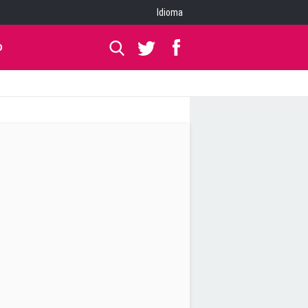
Idioma
O