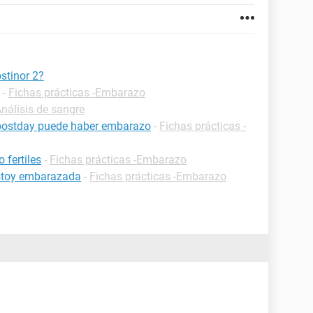
stinor 2?
-
Fichas prácticas -Embarazo
Análisis de sangre
postday puede haber embarazo
-
Fichas prácticas -
 fertiles
-
Fichas prácticas -Embarazo
estoy embarazada
-
Fichas prácticas -Embarazo