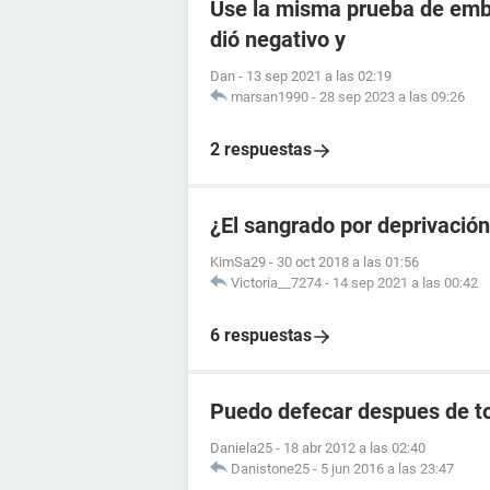
Use la misma prueba de emba
dió negativo y
Dan
-
13 sep 2021 a las 02:19
marsan1990
-
28 sep 2023 a las 09:26
2 respuestas
¿El sangrado por deprivació
KimSa29
-
30 oct 2018 a las 01:56
Victoria__7274
-
14 sep 2021 a las 00:42
6 respuestas
Puedo defecar despues de to
Daniela25
-
18 abr 2012 a las 02:40
Danistone25
-
5 jun 2016 a las 23:47