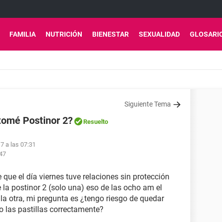
FAMILIA
NUTRICIÓN
BIENESTAR
SEXUALIDAD
GLOSARI
Siguiente Tema
tomé Postinor 2?
Resuelto
7 a las 07:31
:47
que el día viernes tuve relaciones sin protección
e la postinor 2 (solo una) eso de las ocho am el
la otra, mi pregunta es ¿tengo riesgo de quedar
las pastillas correctamente?