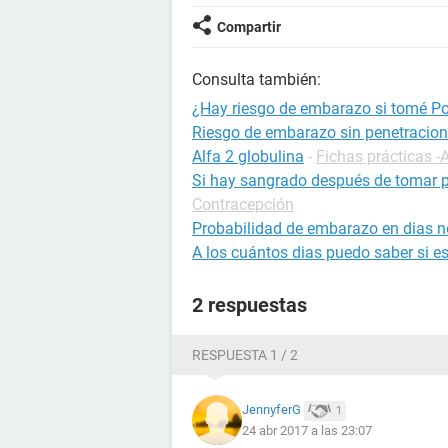
Compartir
Consulta también:
¿Hay riesgo de embarazo si tomé Po
Riesgo de embarazo sin penetracion
Alfa 2 globulina
-
Fichas prácticas -
Si hay sangrado después de tomar 
Contracepción
Probabilidad de embarazo en dias no
A los cuántos dias puedo saber si 
2 respuestas
RESPUESTA 1 / 2
JennyferG
1
24 abr 2017 a las 23:07