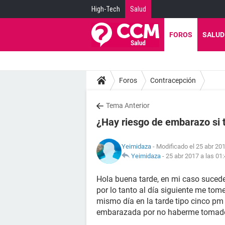
High-Tech
Salud
FOROS
SALUD
Foros
Contracepción
Tema Anterior
¿Hay riesgo de embarazo si 
Yeimidaza
- Modificado el 25 abr 201
Yeimidaza
-
25 abr 2017 a las 01
Hola buena tarde, en mi caso sucede 
por lo tanto al día siguiente me tom
mismo día en la tarde tipo cinco pm 
embarazada por no haberme tomado 