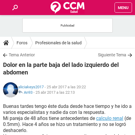
MENU
INICIO
FOROS
Foros
Profesionales de la salud
SALUD
Tema Anterior
Siguiente Tema
Dolor en la parte baja del lado izquierdo del
FAMILIA
abdomen
NUTRICIÓN
aliciakeys2017
- 25 abr 2017 a las 20:22
An93
-
25 abr 2017 a las 22:13
BIENESTAR
Buenas tardes tengo éste duda desde hace tiempo y he ido a
varios especialistas y nadie da con la respuesta.
SEXUALIDAD
Mi pareja de 48 años tiene antecedentes de
calculo renal
(de
0.5mm). Hace 4 años se hizo un tratamiento y no se logró
deshacerlo.
GLOSARIO