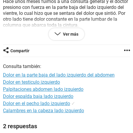
Hace unos meses fuimos a una consulta general y el doctor
presiono con fuerza en la parte baja del lado izquierdo del
vientre, lo cual hizo que se sentara del dolor que sintió. Por
otro lado tiene dolor constante en la parte lumbar de la
columna que abarca toda la cintura.
Le han dicho que es el
colon
pero no hay problemas de
Ver más
estreñimiento
, tambien le han dicho que es
apendice
pero el
dolor por la parte del
abdomen
no es constante o agudo es
solo al presionar. El dolor que si es constante es el de la
Compartir
parte baja de su espalda.
Consulta también:
Por favor necesito que alguien me oriente para saber que
puede tener o que especialista visitar.
Dolor en la parte baja del lado izquierdo del abdomen
Dolor en testiculo izquierdo
Muchas gracias!!
Palpitaciones abdomen lado izquierdo
Dolor espalda baja lado izquierdo
Dolor en el pecho lado izquierdo
✓
Calambres en la cabeza lado izquierdo
2 respuestas