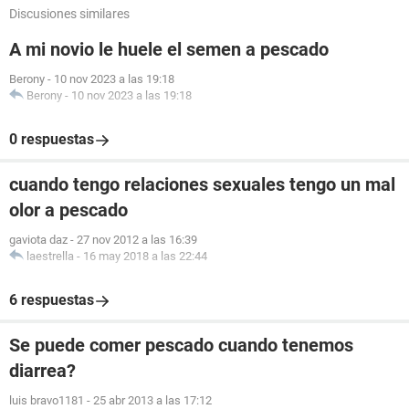
Discusiones similares
A mi novio le huele el semen a pescado
Berony
-
10 nov 2023 a las 19:18
Berony
-
10 nov 2023 a las 19:18
0 respuestas
cuando tengo relaciones sexuales tengo un mal
olor a pescado
gaviota daz
-
27 nov 2012 a las 16:39
laestrella
-
16 may 2018 a las 22:44
6 respuestas
Se puede comer pescado cuando tenemos
diarrea?
luis bravo1181
-
25 abr 2013 a las 17:12