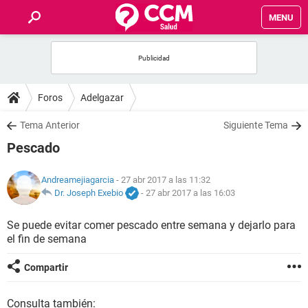
MENU
INICIO
FOROS
Foros
Adelgazar
SALUD
Tema Anterior
Siguiente Tema
Pescado
FAMILIA
Andreamejiagarcia
- 27 abr 2017 a las 11:32
NUTRICIÓN
Dr. Joseph Exebio
-
27 abr 2017 a las 16:03
Se puede evitar comer pescado entre semana y dejarlo para
BIENESTAR
el fin de semana
SEXUALIDAD
Compartir
GLOSARIO
Consulta también: