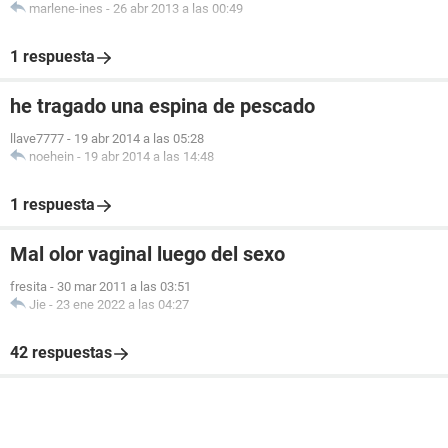
marlene-ines
-
26 abr 2013 a las 00:49
1 respuesta
he tragado una espina de pescado
llave7777
-
19 abr 2014 a las 05:28
noehein
-
19 abr 2014 a las 14:48
1 respuesta
Mal olor vaginal luego del sexo
fresita
-
30 mar 2011 a las 03:51
Jie
-
23 ene 2022 a las 04:27
42 respuestas