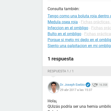
Consulta también:
Tengo como una boluta roja dentro 
Medula osea roja
-
Fichas prácticas 
Infeccion en el ombligo
-
Fichas prác
Bulto en el ombligo
-
Fichas práctica
Porque si meto mi dedo en el omblig
Siento una palpitacion en mi ombli
1 respuesta
RESPUESTA 1 / 1
Dr. Joseph Exebio
16.358
29 abr 2017 a las 15:37
Hola¡
QUizás podría ser una hernia umbilic