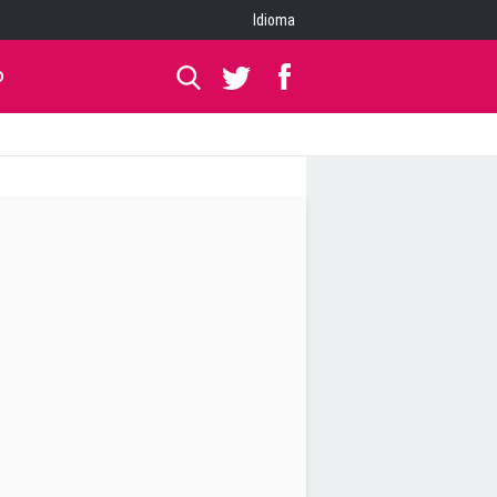
Idioma
O